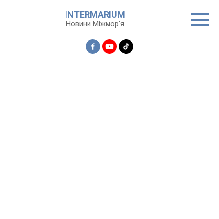
Перейти
INTERMARIUM
до
Новини Міжмор'я
вмісту