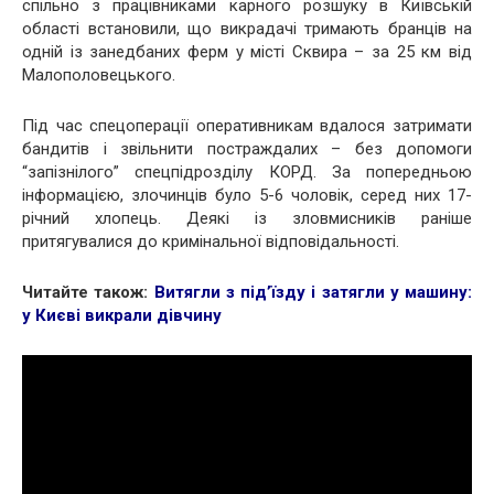
спільно з працівниками карного розшуку в Київській
області встановили, що викрадачі тримають бранців на
одній із занедбаних ферм у місті Сквира – за 25 км від
Малополовецького.
Під час спецоперації оперативникам вдалося затримати
бандитів і звільнити постраждалих – без допомоги
“запізнілого” спецпідрозділу КОРД. За попередньою
інформацією, злочинців було 5-6 чоловік, серед них 17-
річний хлопець. Деякі із зловмисників раніше
притягувалися до кримінальної відповідальності.
Читайте також:
Витягли з під’їзду і затягли у машину:
у Києві викрали дівчину