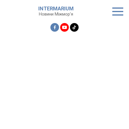
Перейти
INTERMARIUM
до
Новини Міжмор'я
вмісту