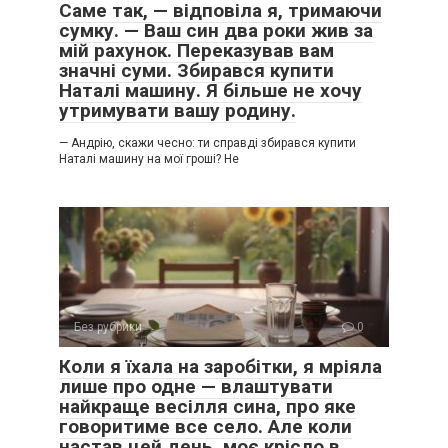
Саме так, — відповіла я, тримаючи
сумку. — Ваш син два роки жив за
мій рахунок. Переказував вам
значні суми. Збирався купити
Наталі машину. Я більше не хочу
утримувати вашу родину.
— Андрію, скажи чесно: ти справді збирався купити
Наталі машину на мої гроші? Не
Без рубрики
0
Коли я їхала на заробітки, я мріяла
лише про одне — влаштувати
найкраще весілля сина, про яке
говоритиме все село. Але коли
настав цей день, моє крісло в