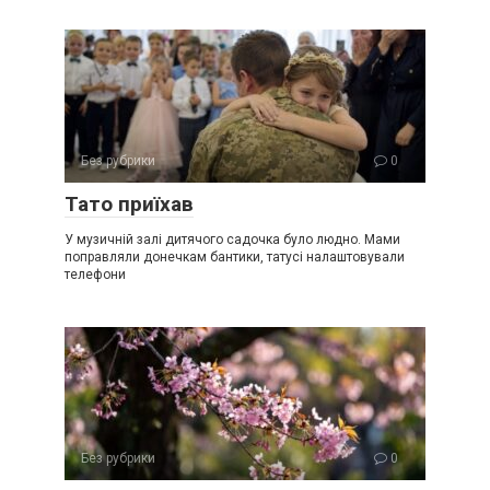
Без рубрики
0
Тато приїхав
У музичній залі дитячого садочка було людно. Мами
поправляли донечкам бантики, татусі налаштовували
телефони
Без рубрики
0