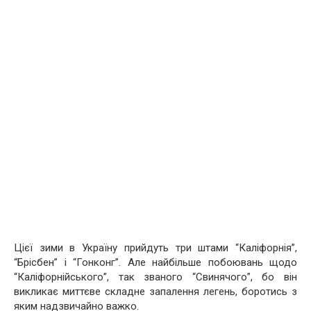
Цієї зими в Україну прийдуть три штами “Каліфорнія”,
“Брісбен” і “Гонконг”. Але найбільше побоювань щодо
“Каліфорнійського”, так званого “Свинячого”, бо він
викликає миттєве складне запалення легень, боротись з
яким надзвичайно важко.