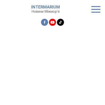
Перейти
INTERMARIUM
до
Новини Міжмор'я
вмісту