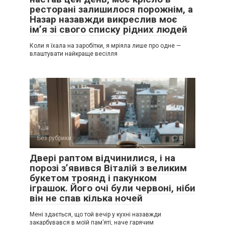
ресторані залишилося порожнім, а
Назар назавжди викреслив моє
ім’я зі свого списку рідних людей
Коли я їхала на заробітки, я мріяла лише про одне —
влаштувати найкраще весілля
Без рубрики
0
Двері раптом відчинилися, і на
порозі з’явився Віталій з великим
букетом троянд і пакунком
іграшок. Його очі були червоні, ніби
він не спав кілька ночей
Мені здається, що той вечір у кухні назавжди
закарбувався в моїй пам’яті, наче гарячим