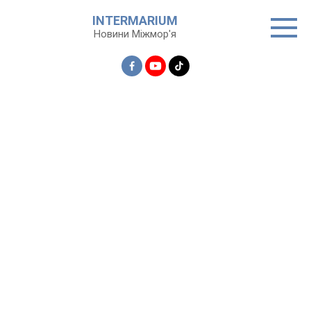
Перейти
INTERMARIUM
до
Новини Міжмор'я
вмісту