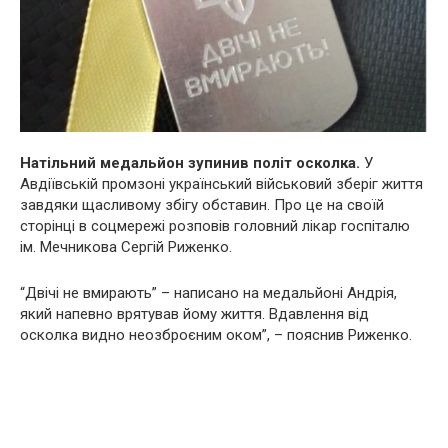
Натільний медальйон зупинив політ осколка.
У
Авдіївській промзоні український військовий зберіг життя
завдяки щасливому збігу обставин. Про це на своїй
сторінці в соцмережі розповів головний лікар госпіталю
ім. Мечникова Сергій Риженко.
“Двічі не вмирають” – написано на медальйоні Андрія,
який напевно врятував йому життя. Вдавлення від
осколка видно неозброєним оком”, – пояснив Риженко.