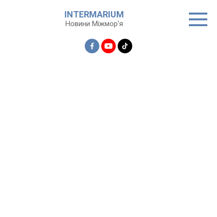
Перейти
INTERMARIUM
до
Новини Міжмор'я
вмісту