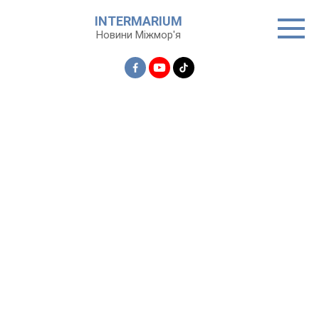
Перейти
INTERMARIUM
до
Новини Міжмор'я
вмісту