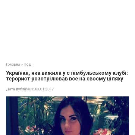
Головна
»
Події
Українка, яка вижила у стамбульському клубі:
терорист розстрілював все на своєму шляху
Дата публікації:
03.01.2017