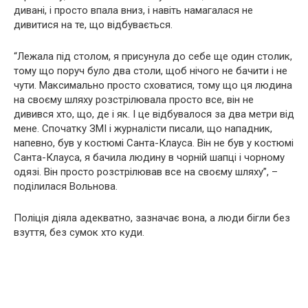
дивані, і просто впала вниз, і навіть намагалася не
дивитися на те, що відбувається.
“Лежала під столом, я присунула до себе ще один столик,
тому що поруч було два столи, щоб нічого не бачити і не
чути. Максимально просто сховатися, тому що ця людина
на своєму шляху розстрілювала просто все, він не
дивився хто, що, де і як. І це відбувалося за два метри від
мене. Спочатку ЗМІ і журналісти писали, що нападник,
напевно, був у костюмі Санта-Клауса. Він не був у костюмі
Санта-Клауса, я бачила людину в чорній шапці і чорному
одязі. Він просто розстрілював все на своєму шляху”, –
поділилася Вольнова.
Поліція діяла адекватно, зазначає вона, а люди бігли без
взуття, без сумок хто куди.