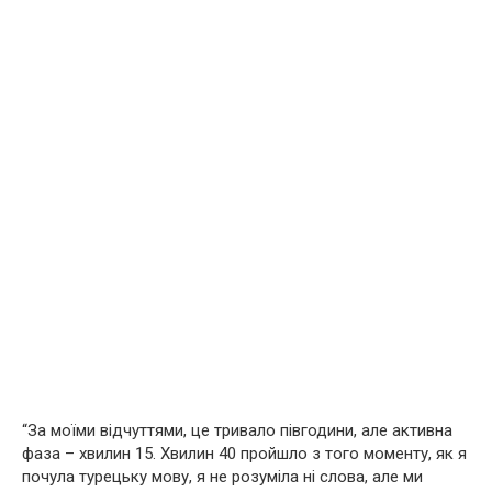
“За моїми відчуттями, це тривало півгодини, але активна
фаза – хвилин 15. Хвилин 40 пройшло з того моменту, як я
почула турецьку мову, я не розуміла ні слова, але ми