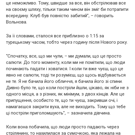
це неможливо. Тому, швидше за все, він обстрілював все
на своєму шляху, тільки таким чином він зміг би потрапити
всередину. Клуб був повністю забитий”, – говорить
Вольнова.
За її словами, сталося все приблизно о 1:15 за
турецькому часом, тобто через годину після Нового року.
“Спочатку, все, що ми чули, – ми думали, що це просто
салюти. До того моменту, коли ми не помітили, що люди
починають падати і ховатися. І коли ти вже чуєш, що це
явно не салюти, тоді ти розумієш, що щось відбувається
не те. Я не бачила його обличчя, я бачила його зі спини.
Дивно було те, що коли постріли йшли, цікаво, як ніби не з
одного місця, а з різних, як мінімум, з двох кінців. Але це
припущення, особисто те, що ти чуєш, закривши очі, і
намагаєшся закрити вуха, але не виходить. Тому що тебе
ці постріли приголомшують”, – зазначила дівчина.
Коли вона побачила, що люди просто падають через
стрілянину, то нахилилася за сумочкою, яка лежала на