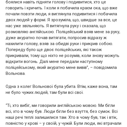
боялися навіть підняти голову і подивитися, хто це
говорить і кричить. І коли я побачила краєм ока, що вже
почали повзти люди, я виглянула подивитися і побачила
двох людей у формі. Я зрозуміла, що, швидше за все, це
нас уже звільняють. Я витягнула руку і сказала, що
розмовляю англійською. Поліцейський взяв мене за руку,
дуже акуратно почав витягати, попросив відразу ж
нахилити голову, взяв за обидві руки і прикрив собою.
Попереду було ще двоє поліцейських, які також
прикривали, тому що ніхто не розумів, коли знову можуть
відкрити вогонь. Далі мене передали наступному
поліцейському, який акуратно мене вивів”, – повідомила
Вольнова.
Одна з колег Вольнової була убита. Втім, каже вона, там
не було чужих людей, там були всі свої.
“Ті, хто вибіг, ми говорили англійською мовою. Ми бігли
всі, хто в чому був. Люди бігли без взуття, без сумок. Всі
наші речі теплі залишилися там. Хто в чому був, так і втік,
повністю у крові – у своїй, у чужій. Були люди, які втрачали