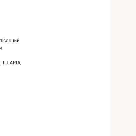
 пісенний
и.
, ILLARIA,