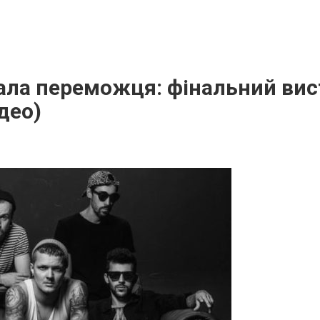
ала переможця: фінальний вис
ідео)