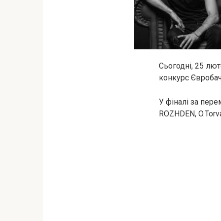
Сьогодні, 25 лю
конкурс Євробач
У фіналі за пере
ROZHDEN, O.Torva