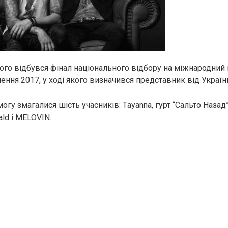
того відбувся фінал національного відбору на міжнародний
ення 2017, у ході якого визначився представник від Україн
могу змагалися шість учасників: Тayanna, гурт “Сальто Назад”
ld і MELOVIN.