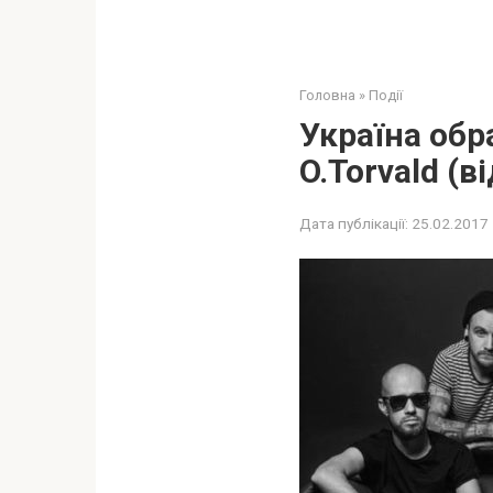
Головна
»
Події
Україна обр
O.Torvald (в
Дата публікації:
25.02.2017