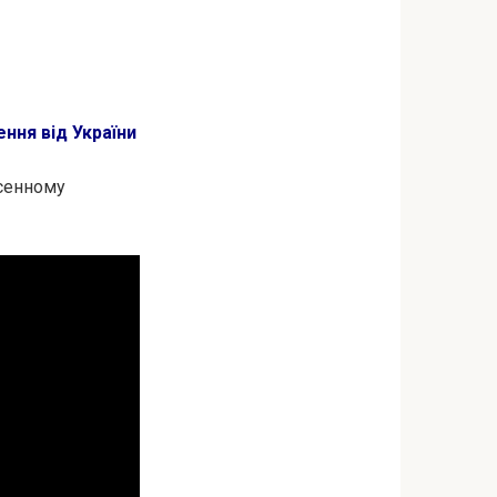
ння від України
ісенному