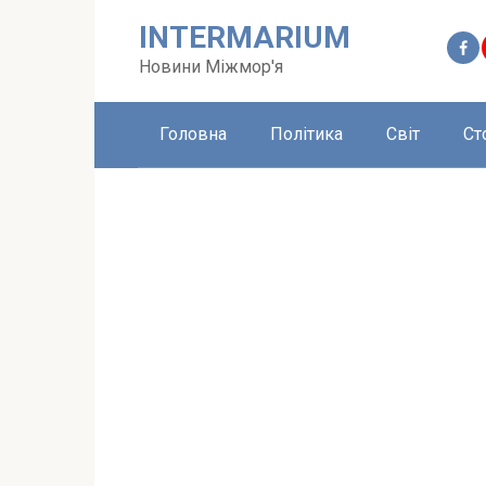
Перейти
INTERMARIUM
до
вмісту
Новини Міжмор'я
Головна
Політика
Світ
Ст