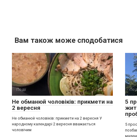
Вам також може сподобатися
Події
0
Под
Не обманюй чоловіків: прикмети на
5 п
2 вересня
жит
про
Не обманюй чоловіків: прикмети на 2 вересня У
народному календарі 2 вересня вважається
5 прос
чоловічим
позба
мален