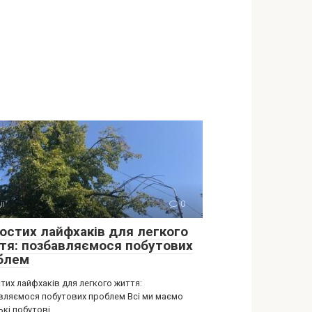
ії
0
ростих лайфхаків для легкого
тя: позбавляємося побутових
блем
тих лайфхаків для легкого життя:
вляємося побутових проблем Всі ми маємо
ькі побутові