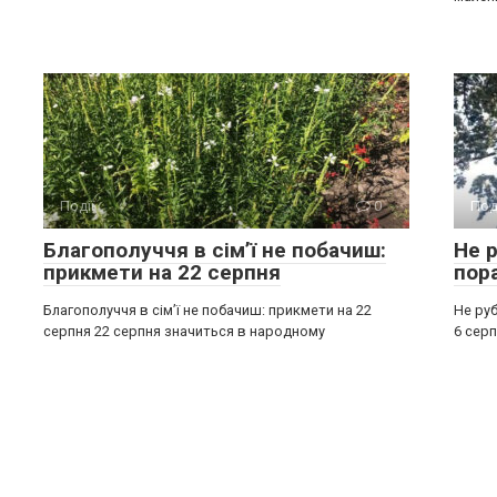
Події
0
Под
Благополуччя в сім’ї не побачиш:
Не р
прикмети на 22 серпня
пор
Благополуччя в сім’ї не побачиш: прикмети на 22
Не руб
серпня 22 серпня значиться в народному
6 серп