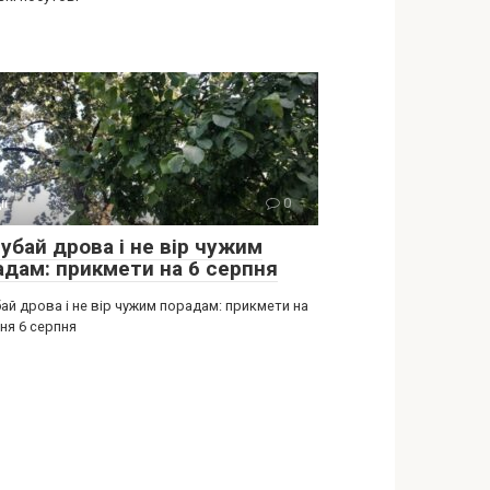
ії
0
убай дрова і не вір чужим
адам: прикмети на 6 серпня
ай дрова і не вір чужим порадам: прикмети на
ня 6 серпня