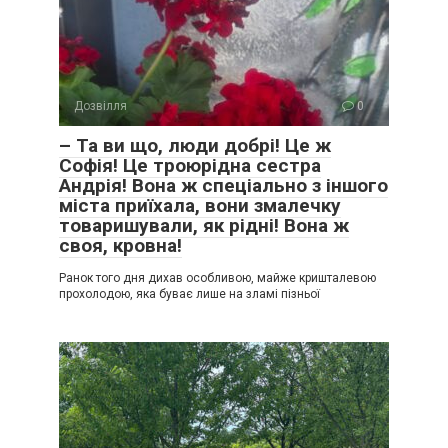
Дозвілля
0
– Та ви що, люди добрі! Це ж
Софія! Це троюрідна сестра
Андрія! Вона ж спеціально з іншого
міста приїхала, вони змалечку
товаришували, як рідні! Вона ж
своя, кровна!
Ранок того дня дихав особливою, майже кришталевою
прохолодою, яка буває лише на зламі пізньої