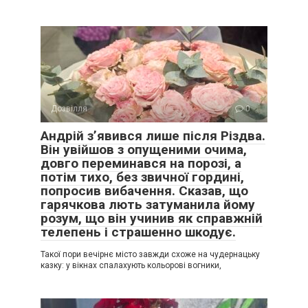
Дозвілля
0
Андрій з’явився лише після Різдва.
Він увійшов з опущеними очима,
довго переминався на порозі, а
потім тихо, без звичної гордині,
попросив вибачення. Сказав, що
гарячкова лють затуманила йому
розум, що він учинив як справжній
телепень і страшенно шкодує.
Такої пори вечірнє місто завжди схоже на чудернацьку
казку: у вікнах спалахують кольорові вогники,