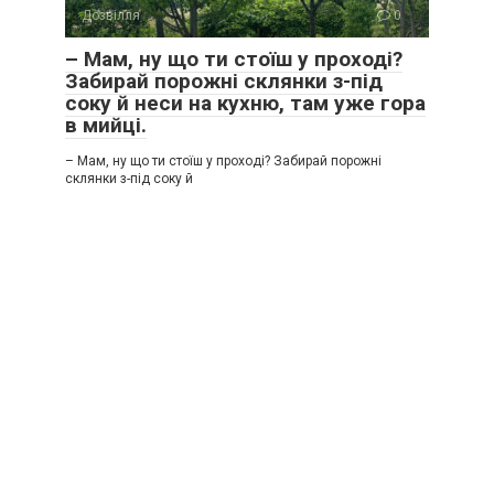
Дозвілля
0
– Мам, ну що ти стоїш у проході?
Забирай порожні склянки з-під
соку й неси на кухню, там уже гора
в мийці.
– Мам, ну що ти стоїш у проході? Забирай порожні
склянки з-під соку й