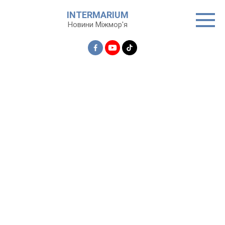
Перейти
INTERMARIUM
до
Новини Міжмор'я
вмісту