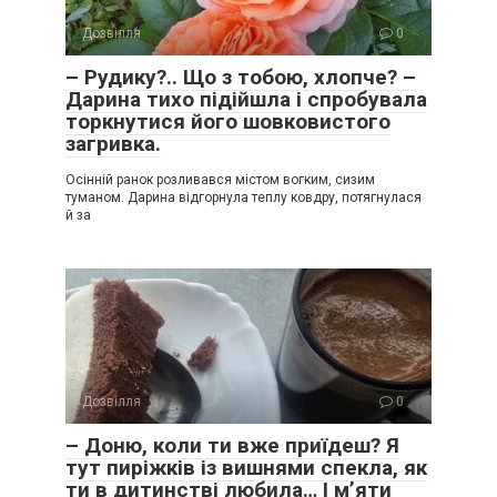
Дозвілля
0
– Рудику?.. Що з тобою, хлопче? –
Дарина тихо підійшла і спробувала
торкнутися його шовковистого
загривка.
Осінній ранок розливався містом вогким, сизим
туманом. Дарина відгорнула теплу ковдру, потягнулася
й за
Дозвілля
0
– Доню, коли ти вже приїдеш? Я
тут пиріжків із вишнями спекла, як
ти в дитинстві любила… І м’яти