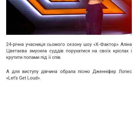
24-річна учасниця сьомого сезону шоу «Х-Фактор» Аліна
Цветаєва змусила суддів порухатися на своїх кріслах і
крутити попами під її спів.
А для виступу дівчина обрала пісню Дженніфер Лопес
«Let’s Get Loud».