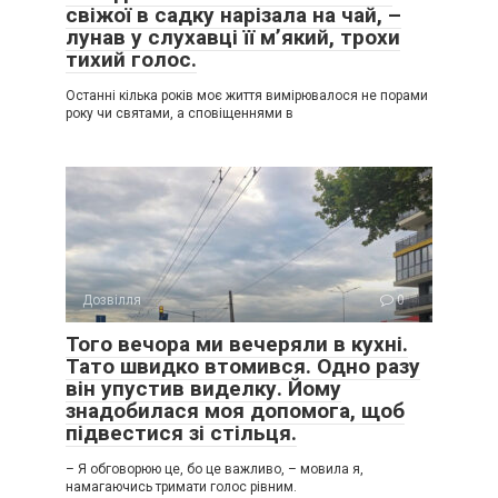
свіжої в садку нарізала на чай, –
лунав у слухавці її м’який, трохи
тихий голос.
Останні кілька років моє життя вимірювалося не порами
року чи святами, а сповіщеннями в
Дозвілля
0
Того вечора ми вечеряли в кухні.
Тато швидко втомився. Одно разу
він упустив виделку. Йому
знадобилася моя допомога, щоб
підвестися зі стільця.
– Я обговорюю це, бо це важливо, – мовила я,
намагаючись тримати голос рівним.