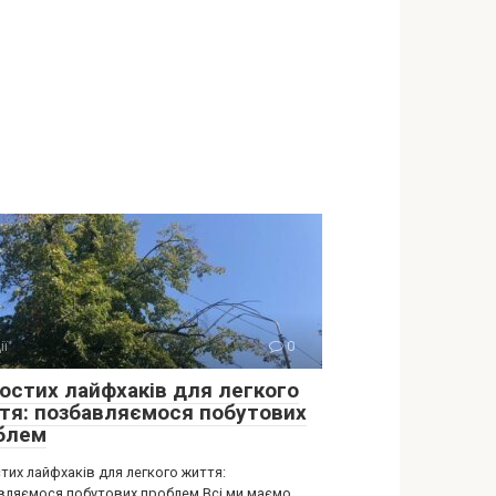
ії
0
ростих лайфхаків для легкого
тя: позбавляємося побутових
блем
тих лайфхаків для легкого життя:
вляємося побутових проблем Всі ми маємо