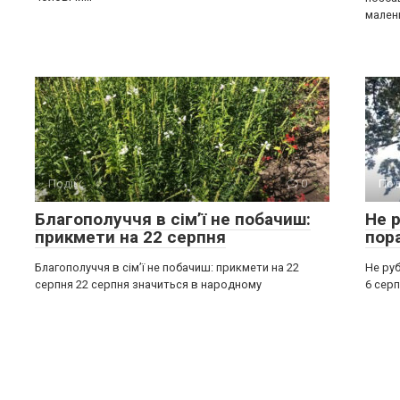
мален
Події
0
Под
Благополуччя в сім’ї не побачиш:
Не р
прикмети на 22 серпня
пор
Благополуччя в сім’ї не побачиш: прикмети на 22
Не руб
серпня 22 серпня значиться в народному
6 серп