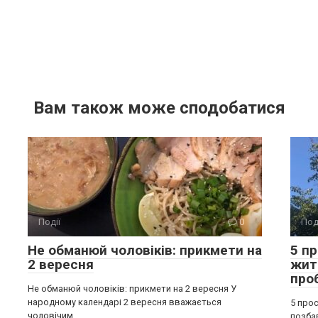
Вам також може сподобатися
Події
0
Под
Не обманюй чоловіків: прикмети на
5 п
2 вересня
жит
про
Не обманюй чоловіків: прикмети на 2 вересня У
народному календарі 2 вересня вважається
5 прос
чоловічим
позба