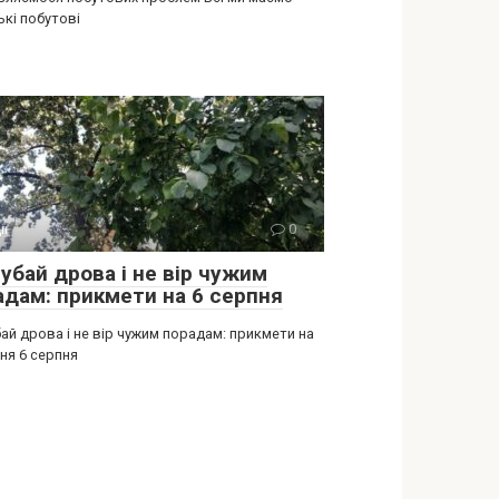
ькі побутові
ії
0
убай дрова і не вір чужим
адам: прикмети на 6 серпня
ай дрова і не вір чужим порадам: прикмети на
ня 6 серпня