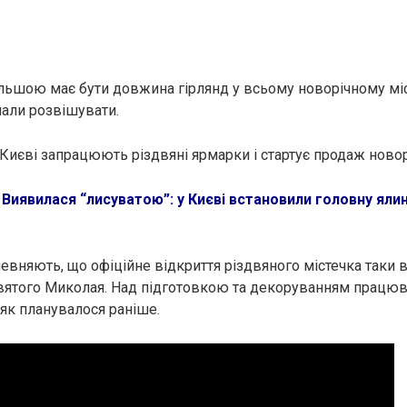
більшою має бути довжина гірлянд у всьому новорічному міс
али розвішувати.
 Києві запрацюють різдвяні ярмарки і стартує продаж ново
:
Виявилася “лисуватою”: у Києві встановили головну яли
певняють, що офіційне відкриття різдвяного містечка таки 
Святого Миколая. Над підготовкою та декоруванням працю
 як планувалося раніше.