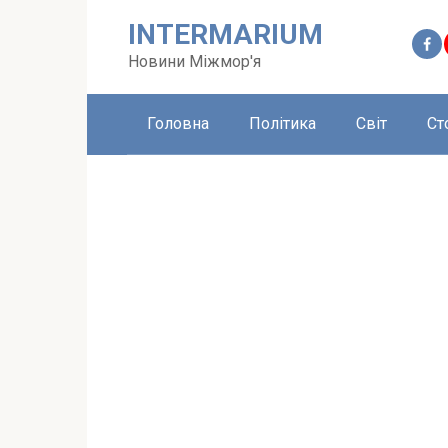
Перейти
INTERMARIUM
до
вмісту
Новини Міжмор'я
Головна
Політика
Світ
Ст