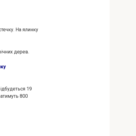
течку. На ялинку
річних дерев.
нку
відбудеться 19
ватимуть 800