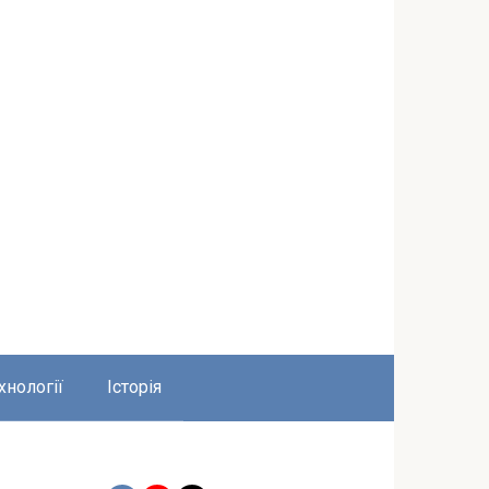
хнології
Історія