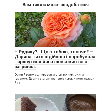
Вам також може сподобатися
Дозвілля
0
– Рудику?.. Що з тобою, хлопче? –
Дарина тихо підійшла і спробувала
торкнутися його шовковистого
загривка.
Осінній ранок розливався містом вогким, сизим
туманом. Дарина відгорнула теплу ковдру, потягнулася
й за