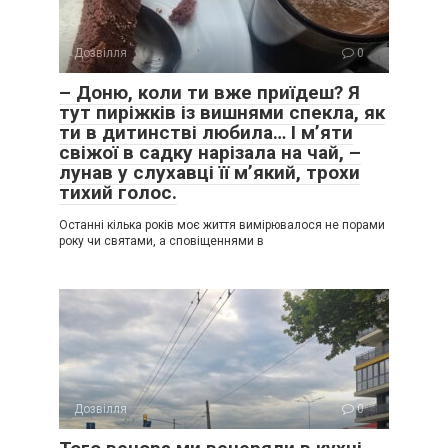
Дозвілля
0
– Доню, коли ти вже приїдеш? Я
тут пиріжків із вишнями спекла, як
ти в дитинстві любила… І м’яти
свіжої в садку нарізала на чай, –
лунав у слухавці її м’який, трохи
тихий голос.
Останні кілька років моє життя вимірювалося не порами
року чи святами, а сповіщеннями в
Дозвілля
0