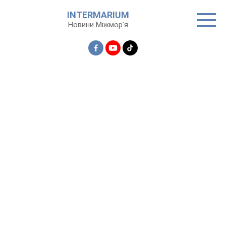
Перейти
INTERMARIUM
до
Новини Міжмор'я
вмісту