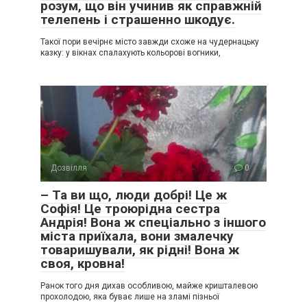
розум, що він учинив як справжній
телепень і страшенно шкодує.
Такої пори вечірнє місто завжди схоже на чудернацьку
казку: у вікнах спалахують кольорові вогники,
Дозвілля
0
– Та ви що, люди добрі! Це ж
Софія! Це троюрідна сестра
Андрія! Вона ж спеціально з іншого
міста приїхала, вони змалечку
товаришували, як рідні! Вона ж
своя, кровна!
Ранок того дня дихав особливою, майже кришталевою
прохолодою, яка буває лише на зламі пізньої