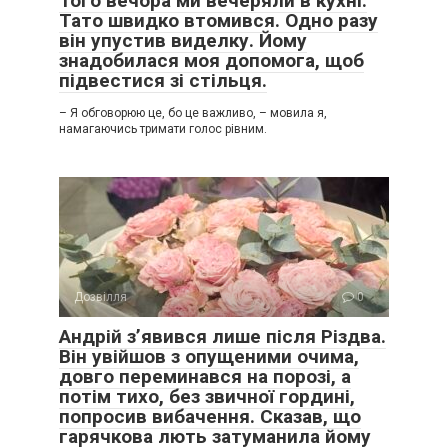
Того вечора ми вечеряли в кухні.
Тато швидко втомився. Одно разу
він упустив виделку. Йому
знадобилася моя допомога, щоб
підвестися зі стільця.
– Я обговорюю це, бо це важливо, – мовила я,
намагаючись тримати голос рівним.
Дозвілля
0
Андрій з’явився лише після Різдва.
Він увійшов з опущеними очима,
довго переминався на порозі, а
потім тихо, без звичної гордині,
попросив вибачення. Сказав, що
гарячкова лють затуманила йому