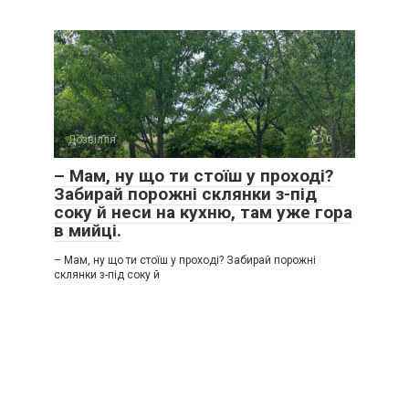
Дозвілля
0
– Мам, ну що ти стоїш у проході?
Забирай порожні склянки з-під
соку й неси на кухню, там уже гора
в мийці.
– Мам, ну що ти стоїш у проході? Забирай порожні
склянки з-під соку й