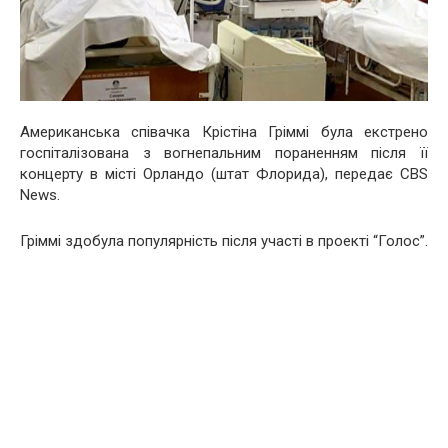
Американська співачка Крістіна Гріммі була екстрено
госпіталізована з вогнепальним пораненням після її
концерту в місті Орландо (штат Флорида), передає CBS
News.
Гріммі здобула популярність після участі в проекті “Голос”.