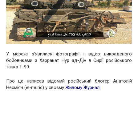
У мережі з’явилися фотографії і відео викраденого
бойовиками з Харракат Нур ад-Дін в Сирії російського
танка Т-90.
Про це написав відомий російський блогер Анатолій
Несміян (el-murid) у своєму
Живому Журналі.