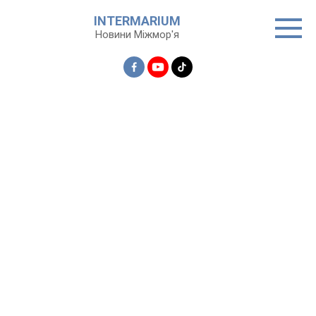
Перейти
INTERMARIUM
до
Новини Міжмор'я
вмісту