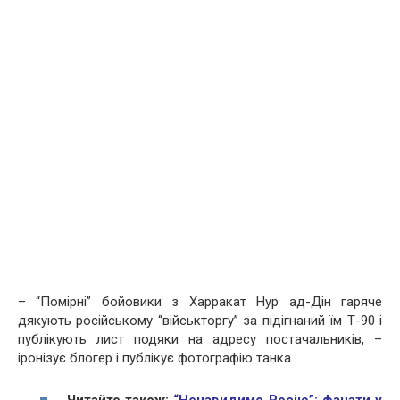
– “Помірні” бойовики з Харракат Нур ад-Дін гаряче
дякують російському “військторгу” за підігнаний їм Т-90 і
публікують лист подяки на адресу постачальників, –
іронізує блогер і публікує фотографію танка.
Читайте також:
“Ненавидимо Росію”: фанати у