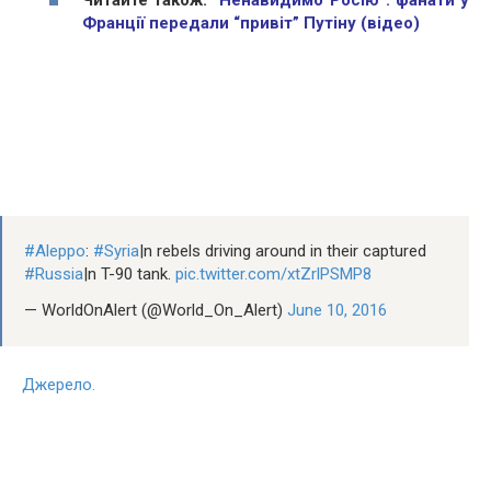
Франції передали “привіт” Путіну (відео)
#Aleppo
:
#Syria
|n rebels driving around in their captured
#Russia
|n T-90 tank.
pic.twitter.com/xtZrlPSMP8
— WorldOnAlert (@World_On_Alert)
June 10, 2016
Джерело.