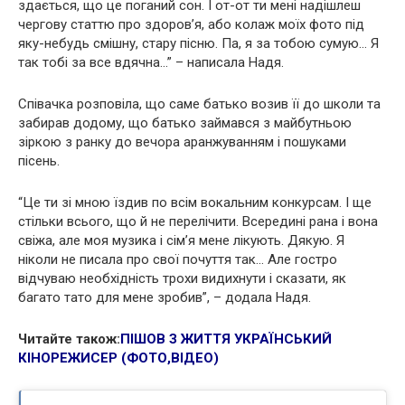
здається, що це поганий сон. І от-от ти мені надішлеш
чергову статтю про здоров’я, або колаж моїх фото під
яку-небудь смішну, стару пісню. Па, я за тобою сумую… Я
так тобі за все вдячна…” – написала Надя.
Співачка розповіла, що саме батько возив її до школи та
забирав додому, що батько займався з майбутньою
зіркою з ранку до вечора аранжуванням і пошуками
пісень.
“Це ти зі мною їздив по всім вокальним конкурсам. І ще
стільки всього, що й не перелічити. Всередині рана і вона
свіжа, але моя музика і сім’я мене лікують. Дякую. Я
ніколи не писала про свої почуття так… Але гостро
відчуваю необхідність трохи видихнути і сказати, як
багато тато для мене зробив”, – додала Надя.
Читайте також:
ПІШОВ З ЖИТТЯ УКРАЇНСЬКИЙ
КІНОРЕЖИСЕР (ФОТО,ВІДЕО)