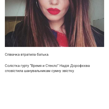
Співачка втратила батька.
Солістка гурту “Время и Стекло” Надія Дорофєєва
сповістила шанувальникам сумну звістку.