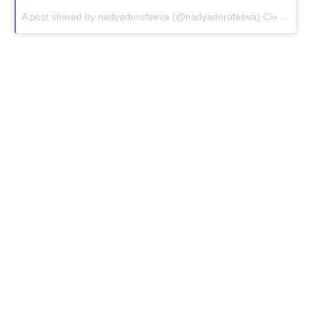
A post shared by nadyadorofeeva (@nadyadorofeeva)
Січ 30, 2017 о 7:47 PST