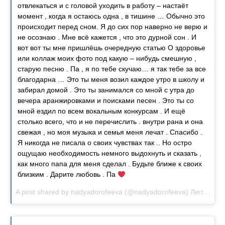
отвлекаться и с головой уходить в работу – настаёт
момент , когда я остаюсь одна , в тишине … Обычно это
происходит перед сном. Я до сих пор наверно не верю и
не осознаю . Мне всё кажется , что это дурной сон . И
вот вот ты мне пришлёшь очередную статью О здоровье
или коллаж моих фото под какую – нибудь смешную ,
старую песню . Па , я по тебе скучаю… я так тебе за все
благодарна … Это ты меня возил каждое утро в школу и
забирал домой . Это ты занимался со мной с утра до
вечера аранжировками и поисками песен . Это ты со
мной ездил по всем вокальным конкурсам . И ещё
столько всего, что и не перечислить . внутри рана и она
свежая , но моя музыка и семья меня лечат . Спасибо .
Я никогда не писала о своих чувствах так .. Но остро
ощущаю необходимость немного выдохнуть и сказать ,
как много папа для меня сделал . Будьте ближе к своих
близким . Дарите любовь . Па
A post shared by nadyadorofeeva (@nadyadorofeeva)
Лют 19, 2017 о 3:45 PST