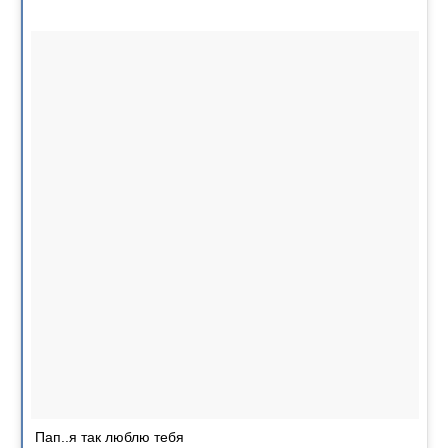
Пап..я так люблю тебя