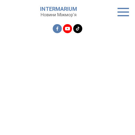
Перейти
INTERMARIUM
до
Новини Міжмор'я
вмісту