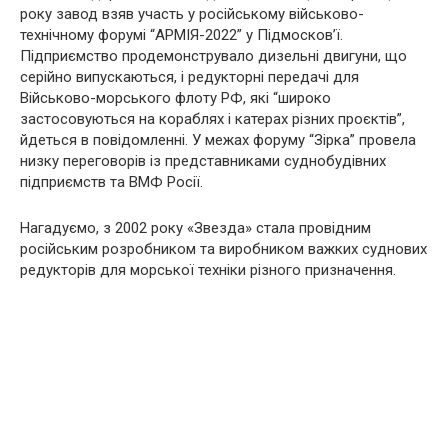
року завод взяв участь у російському військово-
технічному форумі “АРМІЯ-2022” у Підмосков’ї.
Підприємство продемонструвало дизельні двигуни, що
серійно випускаються, і редукторні передачі для
Військово-морського флоту РФ, які “широко
застосовуються на кораблях і катерах різних проєктів”,
йдеться в повідомленні. У межах форуму “Зірка” провела
низку переговорів із представниками суднобудівних
підприємств та ВМФ Росії.
Нагадуємо, з 2002 року «Звезда» стала провідним
російським розробником та виробником важких суднових
редукторів для морської техніки різного призначення.