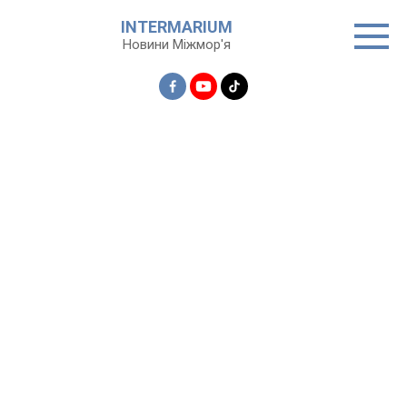
Перейти
INTERMARIUM
до
Новини Міжмор'я
вмісту