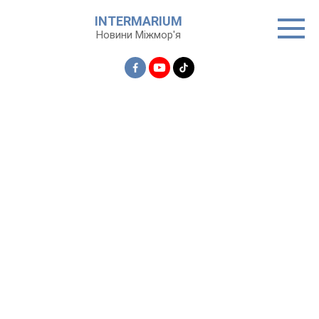
Перейти
INTERMARIUM
до
Новини Міжмор'я
вмісту