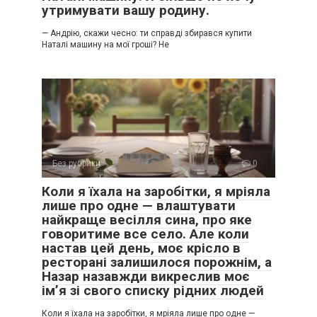
утримувати вашу родину.
— Андрію, скажи чесно: ти справді збирався купити
Наталі машину на мої гроші? Не
Без рубрики
0
Коли я їхала на заробітки, я мріяла
лише про одне — влаштувати
найкраще весілля сина, про яке
говоритиме все село. Але коли
настав цей день, моє крісло в
ресторані залишилося порожнім, а
Назар назавжди викреслив моє
ім’я зі свого списку рідних людей
Коли я їхала на заробітки, я мріяла лише про одне —