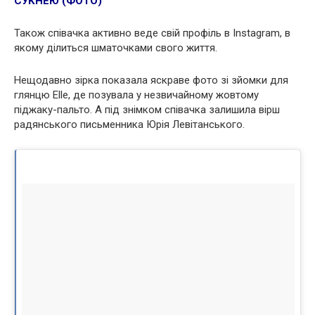
СУКНЕЮ (ФОТО)
Також співачка активно веде свій профіль в Instagram, в
якому ділиться шматочками свого життя.
Нещодавно зірка показала яскраве фото зі зйомки для
глянцю Elle, де позувала у незвичайному жовтому
піджаку-пальто. А під знімком співачка залишила вірш
радянського письменника Юрія Левітанського.