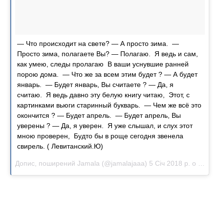
— Что происходит на свете? — А просто зима. —
Просто зима, полагаете Вы? — Полагаю. Я ведь и сам,
как умею, следы пролагаю В ваши уснувшие ранней
порою дома. — Что же за всем этим будет ? — А будет
январь. — Будет январь, Вы считаете ? — Да, я
считаю. Я ведь давно эту белую книгу читаю, Этот, с
картинками вьюги старинный букварь. — Чем же всё это
окончится ? — Будет апрель. — Будет апрель, Вы
уверены ? — Да, я уверен. Я уже слышал, и слух этот
мною проверен, Будто бы в роще сегодня звенела
свирель. ( Левитанский.Ю)
Допис, поширений
Jamala
(@jamalajaaa)
5 Січ 2018 р. о 12:41 PST