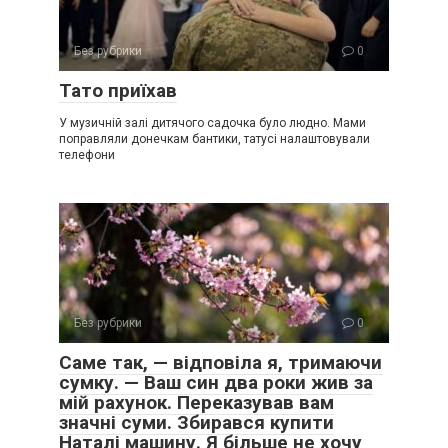
Без рубрики
0
Тато приїхав
У музичній залі дитячого садочка було людно. Мами
поправляли донечкам бантики, татусі налаштовували
телефони
Без рубрики
0
Саме так, — відповіла я, тримаючи
сумку. — Ваш син два роки жив за
мій рахунок. Переказував вам
значні суми. Збирався купити
Наталі машину. Я більше не хочу