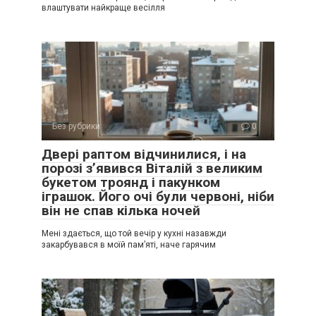
влаштувати найкраще весілля
Без рубрики
0
Двері раптом відчинилися, і на
порозі з’явився Віталій з великим
букетом троянд і пакунком
іграшок. Його очі були червоні, ніби
він не спав кілька ночей
Мені здається, що той вечір у кухні назавжди
закарбувався в моїй пам’яті, наче гарячим