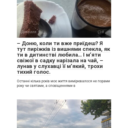
Дозвілля
0
– Доню, коли ти вже приїдеш? Я
тут пиріжків із вишнями спекла, як
ти в дитинстві любила… І м’яти
свіжої в садку нарізала на чай, –
лунав у слухавці її м’який, трохи
тихий голос.
Останні кілька років моє життя вимірювалося не порами
року чи святами, а сповіщеннями в