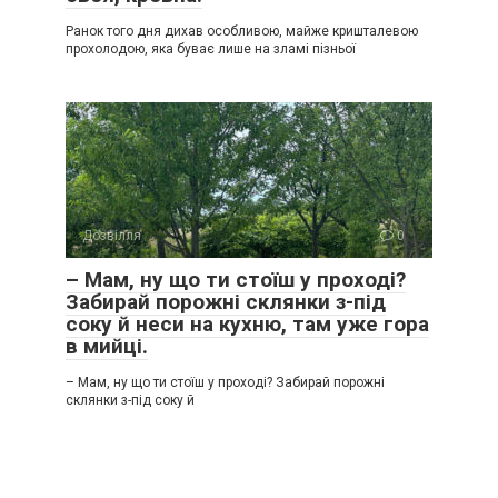
Ранок того дня дихав особливою, майже кришталевою
прохолодою, яка буває лише на зламі пізньої
Дозвілля
0
– Мам, ну що ти стоїш у проході?
Забирай порожні склянки з-під
соку й неси на кухню, там уже гора
в мийці.
– Мам, ну що ти стоїш у проході? Забирай порожні
склянки з-під соку й