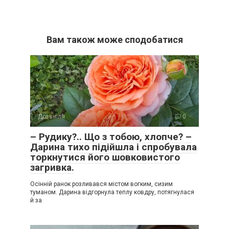
Вам також може сподобатися
Дозвілля
0
– Рудику?.. Що з тобою, хлопче? –
Дарина тихо підійшла і спробувала
торкнутися його шовковистого
загривка.
Осінній ранок розливався містом вогким, сизим
туманом. Дарина відгорнула теплу ковдру, потягнулася
й за