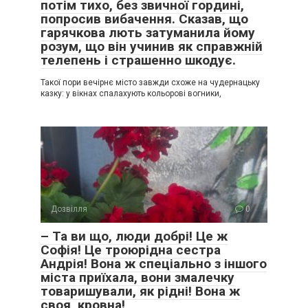
потім тихо, без звичної гордині,
попросив вибачення. Сказав, що
гарячкова лють затуманила йому
розум, що він учинив як справжній
телепень і страшенно шкодує.
Такої пори вечірнє місто завжди схоже на чудернацьку
казку: у вікнах спалахують кольорові вогники,
Дозвілля
0
– Та ви що, люди добрі! Це ж
Софія! Це троюрідна сестра
Андрія! Вона ж спеціально з іншого
міста приїхала, вони змалечку
товаришували, як рідні! Вона ж
своя, кровна!