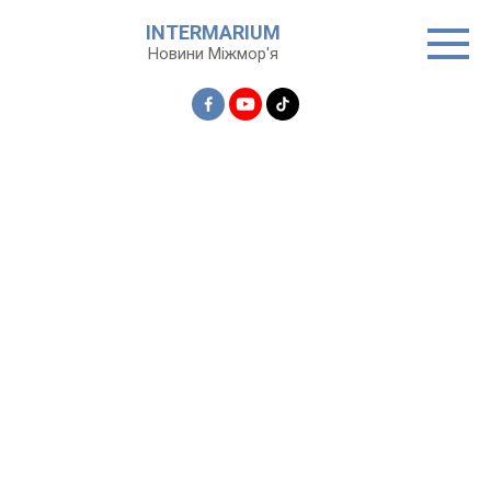
Перейти
INTERMARIUM
до
Новини Міжмор'я
вмісту