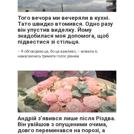
Дозвілля
0
Того вечора ми вечеряли в кухні.
Тато швидко втомився. Одно разу
він упустив виделку. Йому
знадобилася моя допомога, щоб
підвестися зі стільця.
– Я обговорюю це, бо це важливо, – мовила я,
намагаючись тримати голос рівним.
Дозвілля
0
Андрій з’явився лише після Різдва.
Він увійшов з опущеними очима,
довго переминався на порозі, а