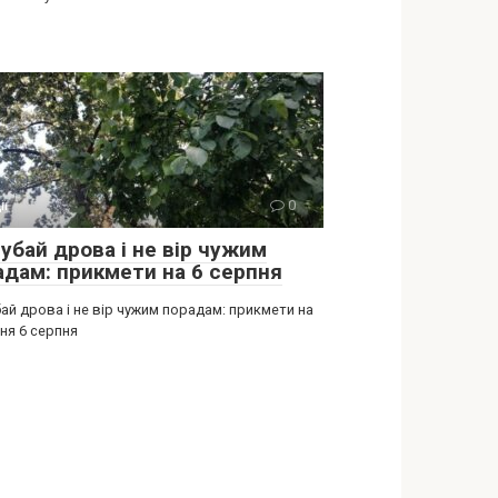
ії
0
убай дрова і не вір чужим
адам: прикмети на 6 серпня
ай дрова і не вір чужим порадам: прикмети на
ня 6 серпня