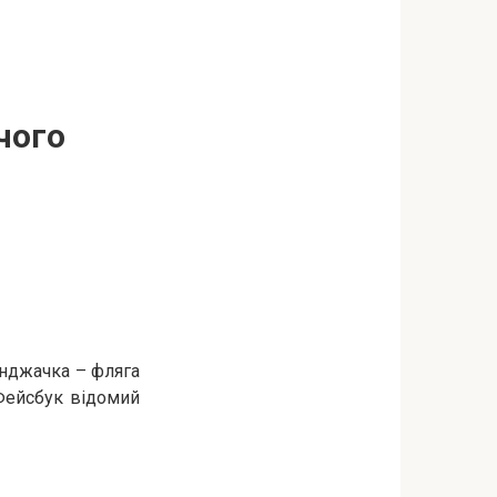
чого
інджачка – фляга
 Фейсбук відомий