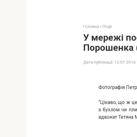
Головна
»
Події
У мережі по
Порошенка 
Дата публікації:
12.07.2016
Фотографія Петр
“Цікаво, що ж ц
з бухлом чи пли
адвокат Тетяна М