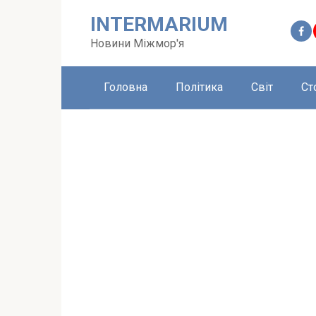
Перейти
INTERMARIUM
до
вмісту
Новини Міжмор'я
Головна
Політика
Світ
Ст