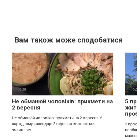
Вам також може сподобатися
Події
0
Под
Не обманюй чоловіків: прикмети на
5 п
2 вересня
жит
про
Не обманюй чоловіків: прикмети на 2 вересня У
народному календарі 2 вересня вважається
5 прос
чоловічим
позба
мален