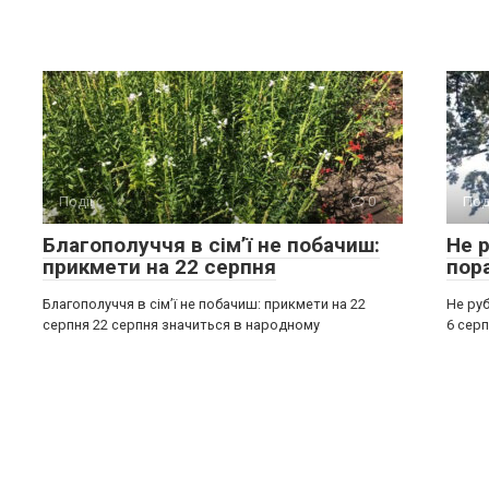
Події
0
Под
Благополуччя в сім’ї не побачиш:
Не р
прикмети на 22 серпня
пор
Благополуччя в сім’ї не побачиш: прикмети на 22
Не руб
серпня 22 серпня значиться в народному
6 серп