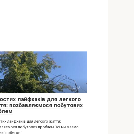
ії
0
ростих лайфхаків для легкого
тя: позбавляємося побутових
блем
тих лайфхаків для легкого життя:
вляємося побутових проблем Всі ми маємо
ькі побутові