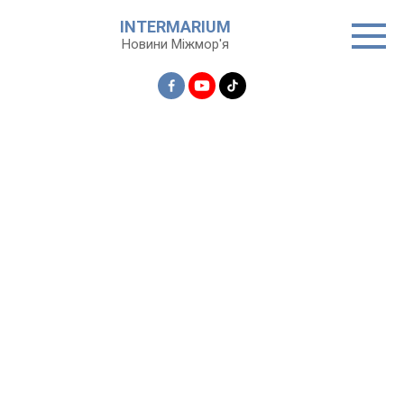
Перейти
INTERMARIUM
до
Новини Міжмор'я
вмісту