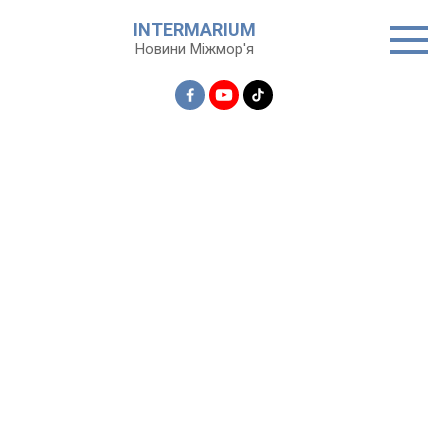
Перейти
INTERMARIUM
до
Новини Міжмор'я
вмісту