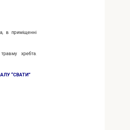
а, в приміщенні
травму хребта.
ІАЛУ “СВАТИ”