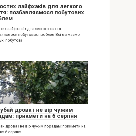
ростих лайфхаків для легкого
тя: позбавляємося побутових
блем
тих лайфхаків для легкого життя:
вляємося побутових проблем Всі ми маємо
ькі побутові
ії
0
убай дрова і не вір чужим
адам: прикмети на 6 серпня
ай дрова і не вір чужим порадам: прикмети на
ня 6 серпня