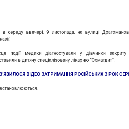
я в середу ввечері, 9 листопада, на вулиці Драгоманов
азії.
сце події медики діагностували у дівчинки закриту 
тавили в дитячу спеціалізовану лікарню “Охматдит”.
З’ЯВИЛОСЯ ВІДЕО ЗАТРИМАННЯ РОСІЙСЬКИХ ЗІРОК СЕР
 встановлюються.