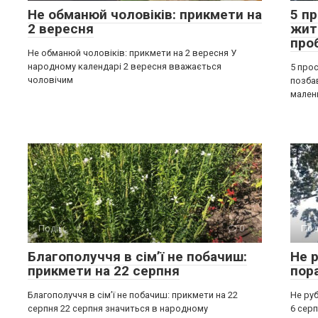
Не обманюй чоловіків: прикмети на
5 п
2 вересня
жит
про
Не обманюй чоловіків: прикмети на 2 вересня У
народному календарі 2 вересня вважається
5 прос
чоловічим
позба
мален
Події
0
Под
Благополуччя в сім’ї не побачиш:
Не р
прикмети на 22 серпня
пор
Благополуччя в сім’ї не побачиш: прикмети на 22
Не руб
серпня 22 серпня значиться в народному
6 серп