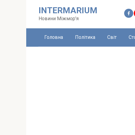
Перейти
INTERMARIUM
до
вмісту
Новини Міжмор'я
Головна
Політика
Світ
Ст