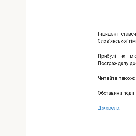
Інцидент ставс
Слов’янської гімн
Прибулі на мі
Постраждалу дос
Читайте також:
Обставини події
Джерело.