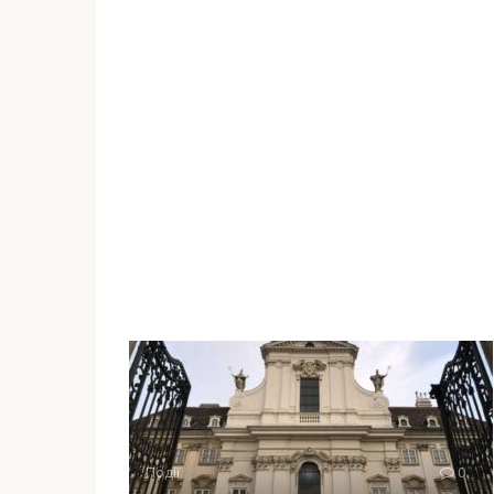
Події
0