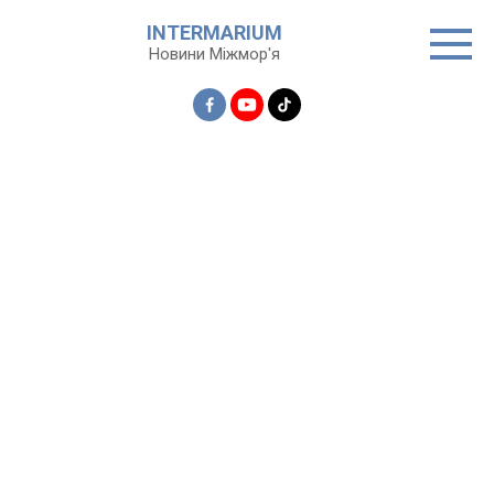
Перейти
INTERMARIUM
до
Новини Міжмор'я
вмісту