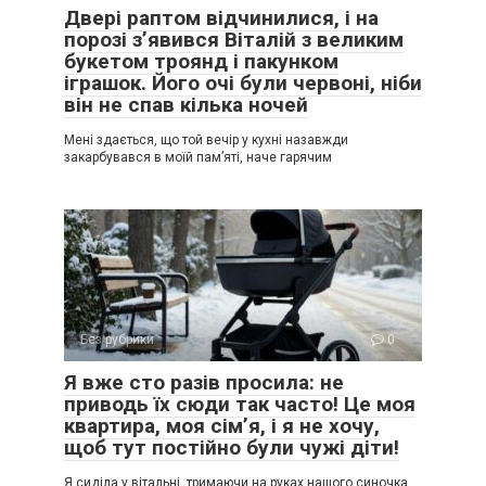
Двері раптом відчинилися, і на
порозі з’явився Віталій з великим
букетом троянд і пакунком
іграшок. Його очі були червоні, ніби
він не спав кілька ночей
Мені здається, що той вечір у кухні назавжди
закарбувався в моїй пам’яті, наче гарячим
Без рубрики
0
Я вже сто разів просила: не
приводь їх сюди так часто! Це моя
квартира, моя сім’я, і я не хочу,
щоб тут постійно були чужі діти!
Я сиділа у вітальні, тримаючи на руках нашого синочка,