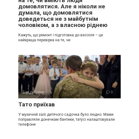
на те, чи вміють люди
домовлятися. Але я ніколи не
думала, що домовлятися
доведеться не з майбутнім
чоловіком, а з власною ріднею
Кажуть, що ремонт і підготовка до весілля – це
найкраща перевірка на те, чи
Без рубрики
0
Тато приїхав
У музичній залі дитячого садочка було людно. Мами
поправляли донечкам бантики, татусі налаштовували
телефони