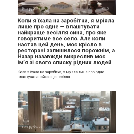
Без рубрики
0
Коли я їхала на заробітки, я мріяла
лише про одне — влаштувати
найкраще весілля сина, про яке
говоритиме все село. Але коли
настав цей день, моє крісло в
ресторані залишилося порожнім, а
Назар назавжди викреслив моє
ім’я зі свого списку рідних людей
Коли я їхала на заробітки, я мріяла лише про одне —
влаштувати найкраще весілля
Без рубрики
0