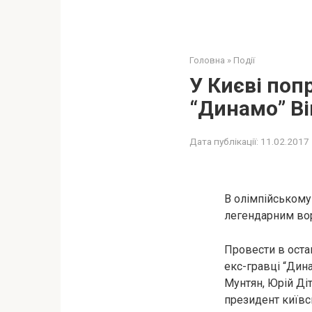
Головна
»
Події
У Києві по
“Динамо” В
Дата публікації:
11.02.2017
В олімпійському
легендарним вор
Провести в оста
екс-гравці “Дин
Мунтян, Юрій Ді
президент київсь