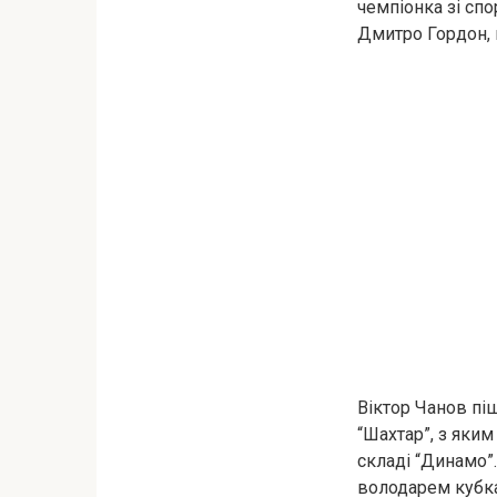
чемпіонка зі сп
Дмитро Гордон, м
Віктор Чанов піш
“Шахтар”, з яким
складі “Динамо”
володарем кубка