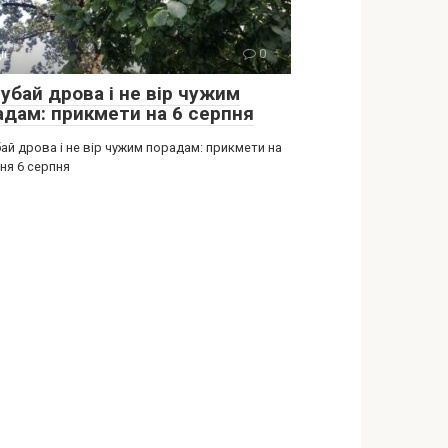
ії
0
убай дрова і не вір чужим
адам: прикмети на 6 серпня
ай дрова і не вір чужим порадам: прикмети на
ня 6 серпня