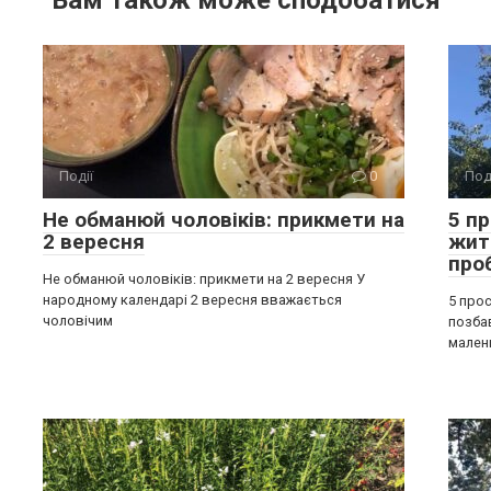
Вам також може сподобатися
Події
0
Под
Не обманюй чоловіків: прикмети на
5 п
2 вересня
жит
про
Не обманюй чоловіків: прикмети на 2 вересня У
народному календарі 2 вересня вважається
5 прос
чоловічим
позба
мален