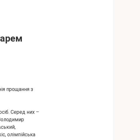
тарем
нія прощання з
сіб. Серед них –
 Володимир
вський,
іс, олімпійська