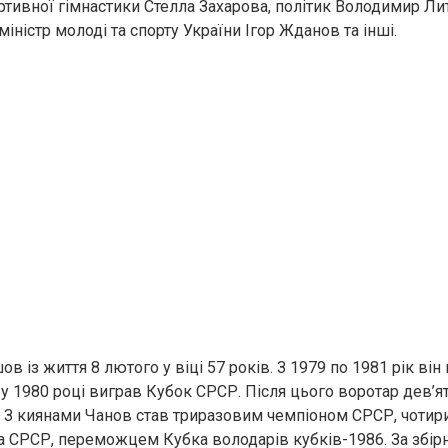
ортивної гімнастики Стелла Захарова, політик Володимир Ли
іністр молоді та спорту України Ігор Жданов та інші.
ов із життя 8 лютого у віці 57 років. З 1979 по 1981 рік він
 у 1980 році виграв Кубок СРСР. Після цього воротар дев’ят
. З киянами Чанов став триразовим чемпіоном СРСР, чоти
 СРСР, переможцем Кубка володарів кубків-1986. За збір