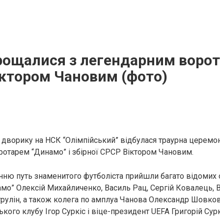
прощалися з легендарним воро
іктором Чановим (фото)
 дворику на НСК “Олімпійський” відбулася траурна церемо
отарем “Динамо” і збірної СРСР Віктором Чановим.
нню путь знаменитого футболіста прийшли багато відомих о
амо” Олексій Михайличенко, Василь Рац, Сергій Ковалець,
трулін, а також колега по амплуа Чанова Олександр Шовко
кого клубу Ігор Суркіс і віце-президент UEFA Григорій Сурк