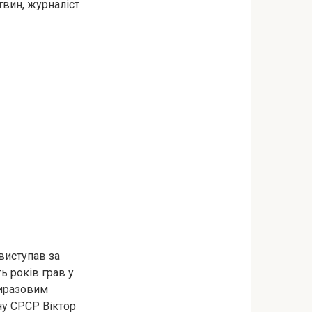
твин, журналіст
 виступав за
ь років грав у
риразовим
ну СРСР Віктор