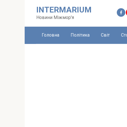
Перейти
INTERMARIUM
до
вмісту
Новини Міжмор'я
Головна
Політика
Світ
Ст