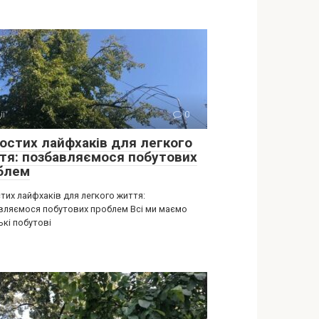
ії
0
ростих лайфхаків для легкого
тя: позбавляємося побутових
блем
тих лайфхаків для легкого життя:
вляємося побутових проблем Всі ми маємо
ькі побутові