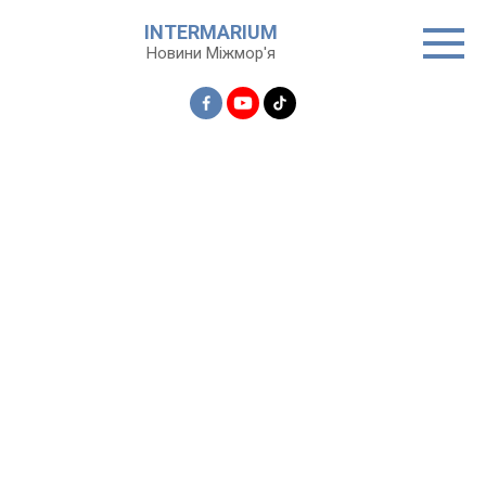
Перейти
INTERMARIUM
до
Новини Міжмор'я
вмісту