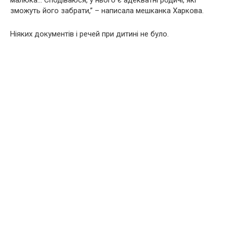
малюка… Сподіваюся, у нього є адекватні родичі, які
зможуть його забрати,” – написала мешканка Харкова.
Ніяких документів і речей при дитині не було.