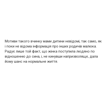
Мотиви такого вчинку мами дитини невідомі, так само, як
і поки не відома інформація про інших родичів малюка.
Радує лише той факт, що жiнка поступила людяно по
відношенню до сина, і, не кинувши напризволяще, дала
йому шанс на нормальне життя.