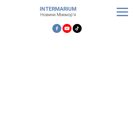
Перейти
INTERMARIUM
до
Новини Міжмор'я
вмісту