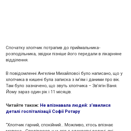
Спочатку хлопчик потрапив до приймальника-
розподільника, звідки пізніше його передали в лікарняне
відділення.
В повідомленні Ангеліни Михайлової було написано, що у
хлопчика в кишені була записка з ім’ям і даними про вік.
Там було зазначено, що звуть хлопчика – Зв’ягін Ваня.
Йому зараз один рік і 11 місяців.
Читайте також:
Не впізнавала людей: з’явилися
деталі госпіталізації Софії Ротару
“Хлопчик гарний, спокійний… Можливо, хтось впізнає