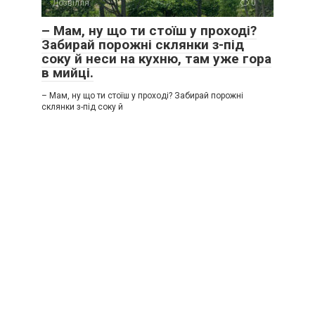
Дозвілля
0
– Мам, ну що ти стоїш у проході?
Забирай порожні склянки з-під
соку й неси на кухню, там уже гора
в мийці.
– Мам, ну що ти стоїш у проході? Забирай порожні
склянки з-під соку й