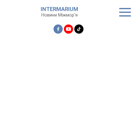
Перейти
INTERMARIUM
до
Новини Міжмор'я
вмісту