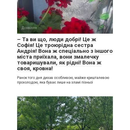
Дозвілля
0
– Та ви що, люди добрі! Це ж
Софія! Це троюрідна сестра
Андрія! Вона ж спеціально з іншого
міста приїхала, вони змалечку
товаришували, як рідні! Вона ж
своя, кровна!
Ранок того дня дихав особливою, майже кришталевою
прохолодою, яка буває лише на зламі пізньої