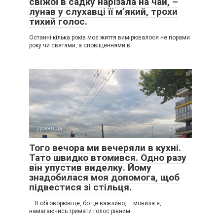
свіжої в садку нарізала на чай, –
лунав у слухавці її м’який, трохи
тихий голос.
Останні кілька років моє життя вимірювалося не порами
року чи святами, а сповіщеннями в
Дозвілля
0
Того вечора ми вечеряли в кухні.
Тато швидко втомився. Одно разу
він упустив виделку. Йому
знадобилася моя допомога, щоб
підвестися зі стільця.
– Я обговорюю це, бо це важливо, – мовила я,
намагаючись тримати голос рівним.