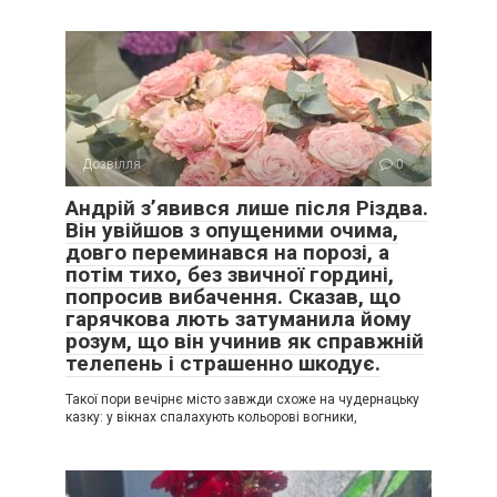
Дозвілля
0
Андрій з’явився лише після Різдва.
Він увійшов з опущеними очима,
довго переминався на порозі, а
потім тихо, без звичної гордині,
попросив вибачення. Сказав, що
гарячкова лють затуманила йому
розум, що він учинив як справжній
телепень і страшенно шкодує.
Такої пори вечірнє місто завжди схоже на чудернацьку
казку: у вікнах спалахують кольорові вогники,