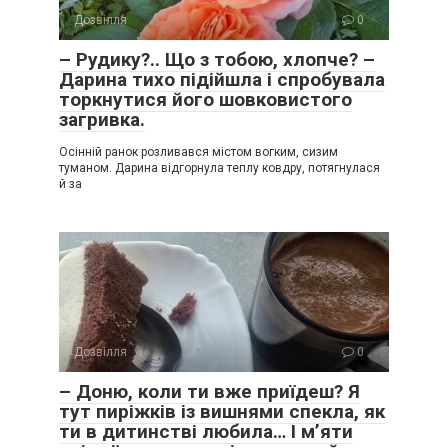
Дозвілля
0
– Рудику?.. Що з тобою, хлопче? –
Дарина тихо підійшла і спробувала
торкнутися його шовковистого
загривка.
Осінній ранок розливався містом вогким, сизим
туманом. Дарина відгорнула теплу ковдру, потягнулася
й за
Дозвілля
0
– Доню, коли ти вже приїдеш? Я
тут пиріжків із вишнями спекла, як
ти в дитинстві любила… І м’яти