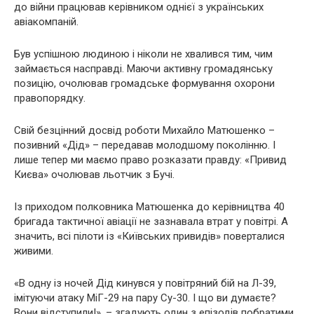
до війни працював керівником однієї з українських
авіакомпаній.
Був успішною людиною і ніколи не хвалився тим, чим
займається насправді. Маючи активну громадянську
позицію, очолював громадське формування охорони
правопорядку.
Свій безцінний досвід роботи Михайло Матюшенко –
позивний «Дід» – передавав молодшому поколінню. І
лише тепер ми маємо право розказати правду: «Привид
Києва» очолював льотчик з Бучі.
Із приходом полковника Матюшенка до керівництва 40
бригада тактичної авіації не зазнавала втрат у повітрі. А
значить, всі пілоти із «Київських привидів» поверталися
живими.
«В одну із ночей Дід кинувся у повітряний бій на Л-39,
імітуючи атаку МіГ-29 на пару Су-30. І що ви думаєте?
Вони відступили!», – згадують один з епізодів побратими.