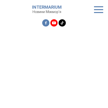
Перейти
INTERMARIUM
до
Новини Міжмор'я
вмісту