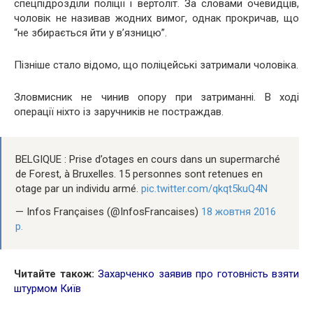
спецпідрозділи поліції і вертоліт. За словами очевидців,
чоловік не називав жодних вимог, однак прокричав, що
“не збирається йти у в’язницю”.
Пізніше стало відомо, що поліцейські затримали чоловіка.
Зловмисник не чинив опору при затриманні. В ході
операції ніхто із заручників не постраждав.
BELGIQUE : Prise d’otages en cours dans un supermarché
de Forest, à Bruxelles. 15 personnes sont retenues en
otage par un individu armé.
pic.twitter.com/qkqt5kuQ4N
— Infos Françaises (@InfosFrancaises)
18 жовтня 2016
р.
Читайте також:
Захарченко заявив про готовність взяти
штурмом Київ