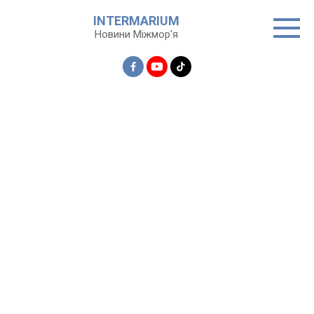
Перейти
INTERMARIUM
до
Новини Міжмор'я
вмісту