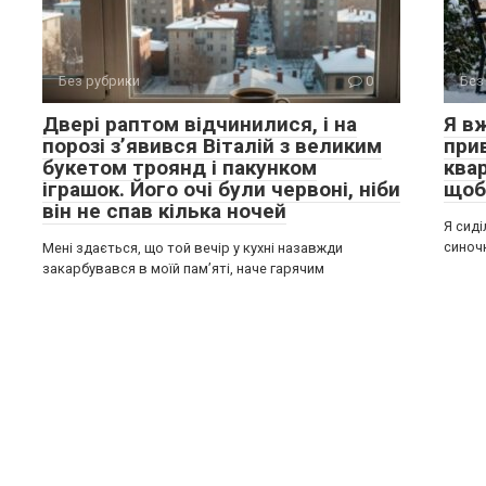
Без рубрики
0
Без
Двері раптом відчинилися, і на
Я вж
порозі з’явився Віталій з великим
при
букетом троянд і пакунком
квар
іграшок. Його очі були червоні, ніби
щоб 
він не спав кілька ночей
Я сиді
синочк
Мені здається, що той вечір у кухні назавжди
закарбувався в моїй пам’яті, наче гарячим