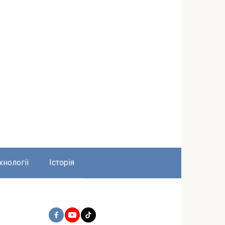
хнології
Історія