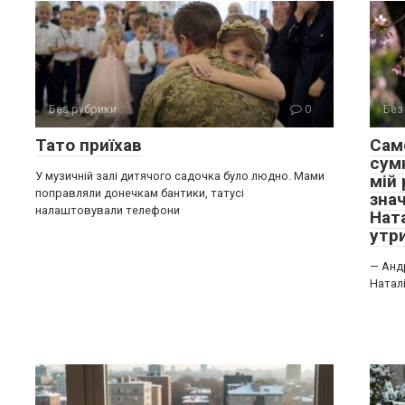
Без рубрики
0
Без
Тато приїхав
Сам
сум
У музичній залі дитячого садочка було людно. Мами
мій
поправляли донечкам бантики, татусі
зна
налаштовували телефони
Нат
утр
— Андр
Наталі