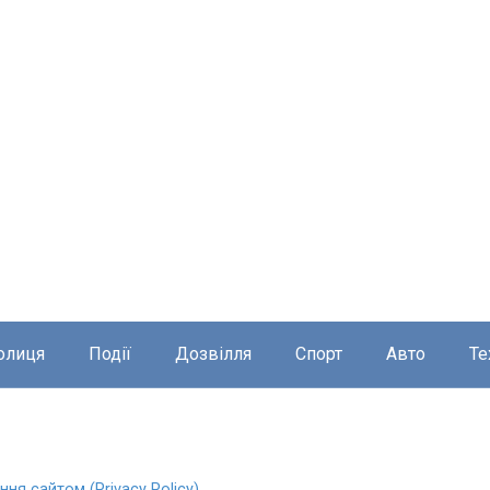
олиця
Події
Дозвілля
Спорт
Авто
Те
ня сайтом (Privacy Policy)