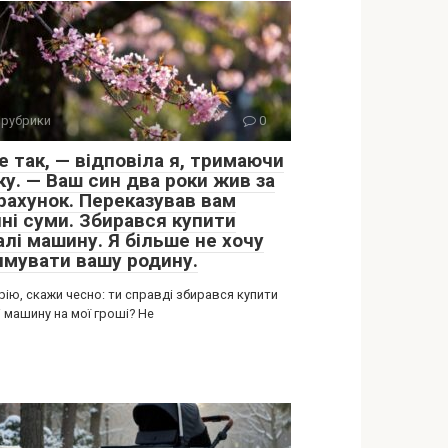
 рубрики
0
е так, — відповіла я, тримаючи
ку. — Ваш син два роки жив за
 рахунок. Переказував вам
чні суми. Збирався купити
алі машину. Я більше не хочу
имувати вашу родину.
ію, скажи чесно: ти справді збирався купити
 машину на мої гроші? Не