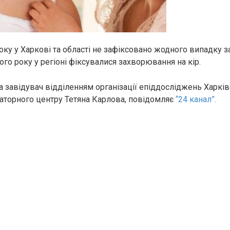
року у Харкові та області не зафіксовано жодного випадку 
ого року у регіоні фіксувалися захвopювання на кiр.
а завідувач відділенням організації епіддосліджень Харкі
аторного центру Тетяна Карлова, повідомляє
“24 канал”.