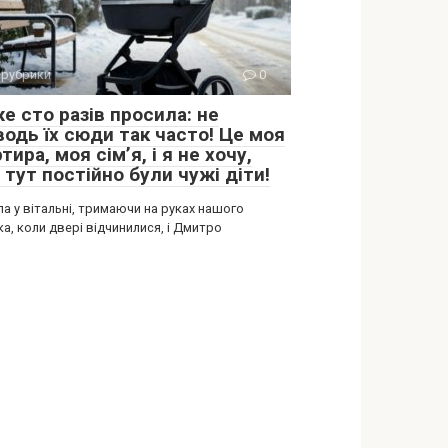
 рубрики
0
е сто разів просила: не
водь їх сюди так часто! Це моя
тира, моя сім’я, і я не хочу,
тут постійно були чужі діти!
ла у вітальні, тримаючи на руках нашого
а, коли двері відчинилися, і Дмитро