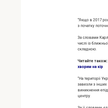
“Якщо в 2017 ро
з початку поточн
За словами Карло
числі із ближньо
складною.
Читайте також
хвоpим на кiр
“На території Ук
завезли з інших 
виникнення епiд
центру.
За її словами, є