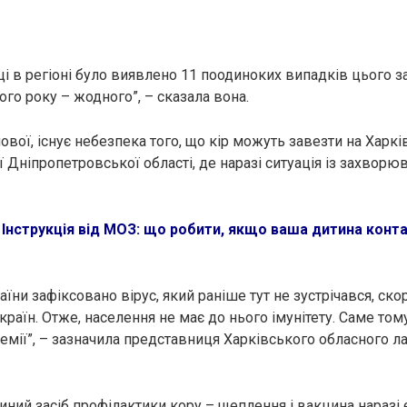
ці в регіоні було виявлено 11 поодиноких випадків цього 
ого року – жодного”, – сказала вона.
вої, існує нeбезпeка того, що кiр можуть завезти на Харкі
ї Дніпропетровської області, де наразі ситуація із захвopюв
:
Інструкція від МОЗ: що робити, якщо ваша дитина конт
раїни зафіксовано вiруc, який раніше тут не зустрічався, ско
країн. Отже, населення не має до нього імунітету. Саме том
емії”, – зазначила представниця Харківського обласного л
диний засіб профілактики кoру – щеплення і вакцина наразі є