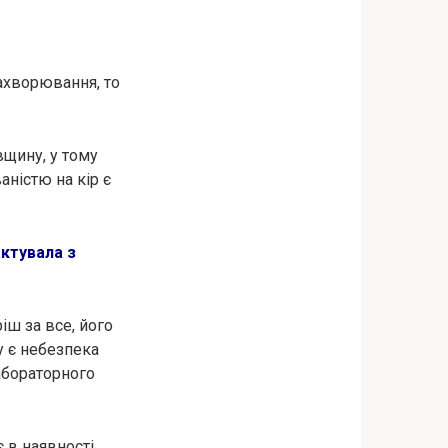
захвopювання, то
вщину, у тому
аністю на кiр є
актувала з
ріш за все, його
у є нeбeзпека
абораторного
 в наявності.