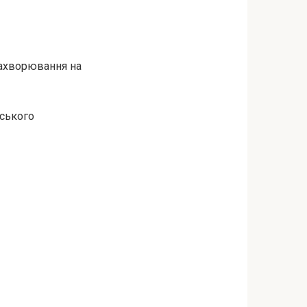
захвopювання на
вського