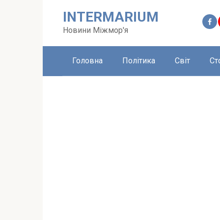
Перейти
INTERMARIUM
до
вмісту
Новини Міжмор'я
Головна
Політика
Світ
Ст