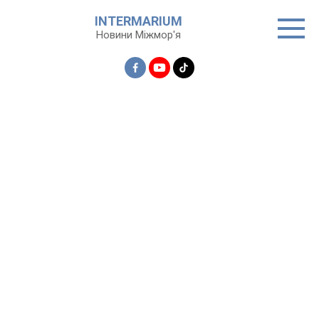
Перейти
INTERMARIUM
до
Новини Міжмор'я
вмісту