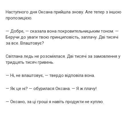
Наступного дня Оксана прийшла знову. Але тепер з іншою
пропозицією.
— Добре, — сказала вона покровительницьким тоном. —
Беручи до уваги твою принциповість, заплачу. Дві тисячі
за все. Влаштовує?
Світлана ледь не розсміялася. Дві тисячі за замовлення у
тридцять тисяч гривень.
— Ні, не влаштовує, — твердо відповіла вона.
— Як це ні? — обурилася Оксана. — Я ж плачу!
— Оксано, за ці гроші я навіть продукти не куплю.