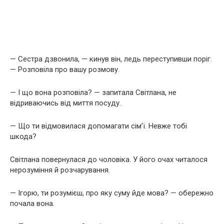
— Сестра дзвонила, — кинув він, ледь переступивши поріг.
— Розповіла про вашу розмову.
— І що вона розповіла? — запитала Світлана, не
відриваючись від миття посуду.
— Що ти відмовилася допомагати сім’ї. Невже тобі
шкода?
Світлана повернулася до чоловіка. У його очах читалося
нерозуміння й розчарування.
— Ігорю, ти розумієш, про яку суму йде мова? — обережно
почала вона.