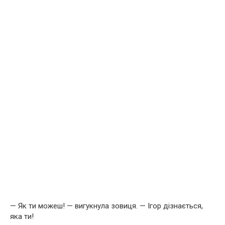
— Як ти можеш! — вигукнула зовиця. — Ігор дізнається,
яка ти!