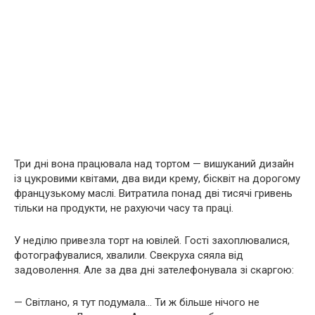
Три дні вона працювала над тортом — вишуканий дизайн
із цукровими квітами, два види крему, бісквіт на дорогому
французькому маслі. Витратила понад дві тисячі гривень
тільки на продукти, не рахуючи часу та праці.
У неділю привезла торт на ювілей. Гості захоплювалися,
фотографувалися, хвалили. Свекруха сяяла від
задоволення. Але за два дні зателефонувала зі скаргою:
— Світлано, я тут подумала… Ти ж більше нічого не