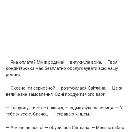
— Яка оплата? Ми ж родина! — вигукнула вона. — Твоя
кондитерська має безплатно обслуговувати всю нашу
родину!
— Оксано, ти серйозно? — розгубилася Світлана. — Це ж
величезне замовлення. Одні продукти чого варті.
— Та продукти — не важливі, — відмахнулася зовиця. — У
тебе ж усе є. Спечеш — і справа з кінцем.
— У мене не все є! — обурилася Світлана. — Мені потрібно