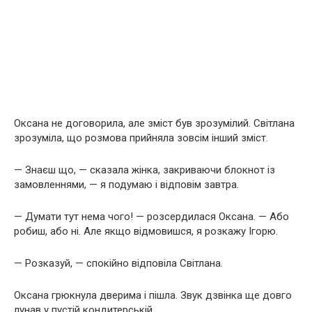
Оксана не договорила, але зміст був зрозумілий. Світлана
зрозуміла, що розмова прийняла зовсім інший зміст.
— Знаєш що, — сказала жінка, закриваючи блокнот із
замовленнями, — я подумаю і відповім завтра.
— Думати тут нема чого! — розсердилася Оксана. — Або
робиш, або ні. Але якщо відмовишся, я розкажу Ігорю.
— Розказуй, — спокійно відповіла Світлана.
Оксана грюкнула дверима і пішла. Звук дзвінка ще довго
лунав у пустій кондитерській.