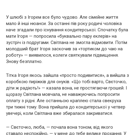
У шлюбі з Ігорем все було чудово. Але сімейне життя
мало й інші нюанси. За останні пів року родичі чоловіка
наче згадали про існування кондитерської. Спочатку була
мати Ігоря — попросила «буквально пару еклерів» на
зустріч із подругами. Світлана не змогла відмовити. Потім
молодший брат Ігоря заскочив за «тортиком до чаю на
роботу» — виявилося, колеги святкували підвищення.
Знову безплатно.
Тітка Ігоря якось зайшла «просто подивитися», а вийшла з
коробкою пиріжків для онуків. «Що тобі варто, Свєточко,
діти ж радіють!» — казала вона, не простягаючи грошей. І
щоразу Світлана мовчала, не наважуючись попросити
оплату з рідні. Але останньою краплею стала свекруха
три тижні тому. Вона прийшла до кондитерської у четвер
увечері, коли Світлана вже збиралася закриватися.
— Свєточко, люба, — почала вона тоном, від якого
ставало неспокійно, — у мене до тебе велике прохання. У