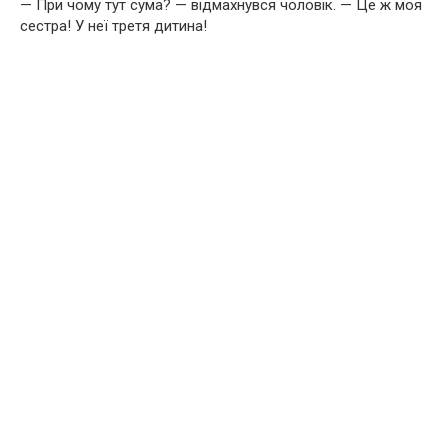
— При чому тут сума? — відмахнувся чоловік. — Це ж моя
сестра! У неї третя дитина!