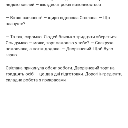
неділю ювілей — шістдесят років виповнюється.
— Вітаю завчасно! — щиро відповіла Світлана. — Що
плануєте?
— Та так, скромно. Людей близько тридцяти збереться.
Ось думаю — може, торт замовлю у тебе? — Свекруха
помовчала, а потім додала: — Дворівневий. Щоб було
гарно.
Світлана прикинула обсяг роботи. Дворівневий торт на
тридцять осіб — це два дні підготовки. Дорогі інгредієнти,
складна робота з прикрасами.