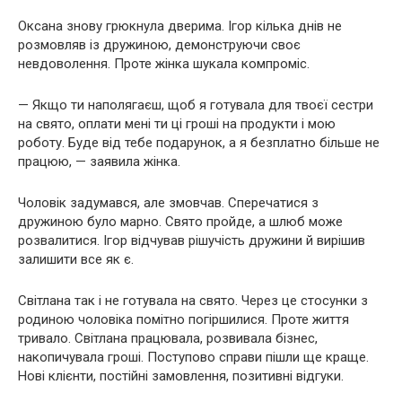
Оксана знову грюкнула дверима. Ігор кілька днів не
розмовляв із дружиною, демонструючи своє
невдоволення. Проте жінка шукала компроміс.
— Якщо ти наполягаєш, щоб я готувала для твоєї сестри
на свято, оплати мені ти ці гроші на продукти і мою
роботу. Буде від тебе подарунок, а я безплатно більше не
працюю, — заявила жінка.
Чоловік задумався, але змовчав. Сперечатися з
дружиною було марно. Свято пройде, а шлюб може
розвалитися. Ігор відчував рішучість дружини й вирішив
залишити все як є.
Світлана так і не готувала на свято. Через це стосунки з
родиною чоловіка помітно погіршилися. Проте життя
тривало. Світлана працювала, розвивала бізнес,
накопичувала гроші. Поступово справи пішли ще краще.
Нові клієнти, постійні замовлення, позитивні відгуки.