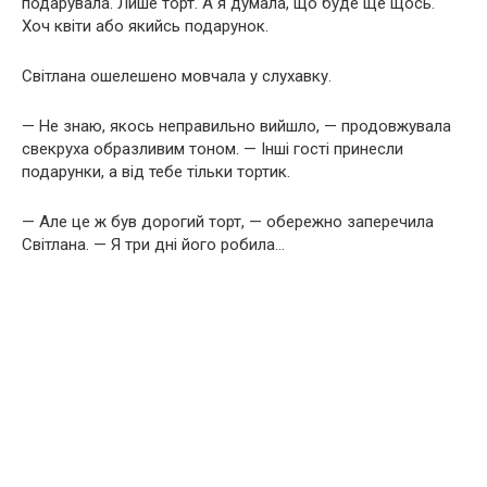
подарувала. Лише торт. А я думала, що буде ще щось.
Хоч квіти або якийсь подарунок.
Світлана ошелешено мовчала у слухавку.
— Не знаю, якось неправильно вийшло, — продовжувала
свекруха образливим тоном. — Інші гості принесли
подарунки, а від тебе тільки тортик.
— Але це ж був дорогий торт, — обережно заперечила
Світлана. — Я три дні його робила…