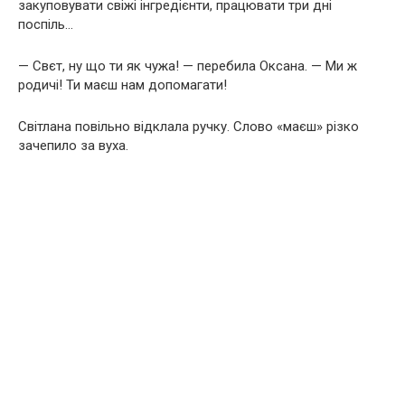
закуповувати свіжі інгредієнти, працювати три дні
поспіль…
— Свєт, ну що ти як чужа! — перебила Оксана. — Ми ж
родичі! Ти маєш нам допомагати!
Світлана повільно відклала ручку. Слово «маєш» різко
зачепило за вуха.