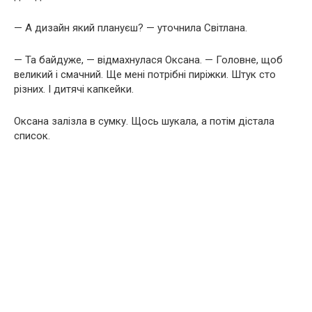
— А дизайн який плануєш? — уточнила Світлана.
— Та байдуже, — відмахнулася Оксана. — Головне, щоб
великий і смачний. Ще мені потрібні пиріжки. Штук сто
різних. І дитячі капкейки.
Оксана залізла в сумку. Щось шукала, а потім дістала
список.