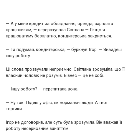
— А у мене кредит за обладнання, оренда, зарплата
працівникам, — перерахувала Світлана.— Якщо я
працюватиму безплатно, кондитерська закриється.
— Та подумай, кондитерська, — буркнув Ігор. — Знайдеш
іншу роботу.
Ці слова прозвучали неприємно. Світлана зрозуміла, що її
власний чоловік не розуміє. Бізнес — це не хобі.
— Іншу роботу? — перепитала вона.
— Ну так. Підеш у офіс, як нормальні люди. А твої
тортики…
Ігор не договорив, але суть була зрозуміла. Він вважав її
роботу несерйозним заняттям.