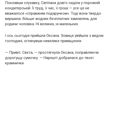
Поклавши слухавку, Світлана довго сиділа у порожній
кондитерській. Її труд, її час, її гроші — усе це не
вважалося «справжнім подарунком». Тоді вона твердо
вирішила: більше жодних безплатних замовлень для
родини чоловіка. Ні великих, ні маленьких.
І ось сьогодні прийшла Оксана. Зовиця увійшла з видом
господині, оглянувши невелике приміщення.
— Привіт, Свєта, — простягнула Оксана, поправляючи
дорогущу сумочку. — Нарешті добралася до твоєї
крамнички.