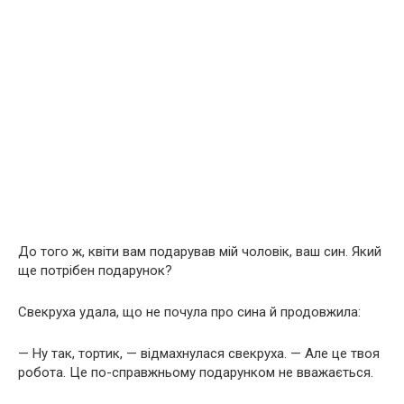
До того ж, квіти вам подарував мій чоловік, ваш син. Який
ще потрібен подарунок?
Свекруха удала, що не почула про сина й продовжила:
— Ну так, тортик, — відмахнулася свекруха. — Але це твоя
робота. Це по-справжньому подарунком не вважається.