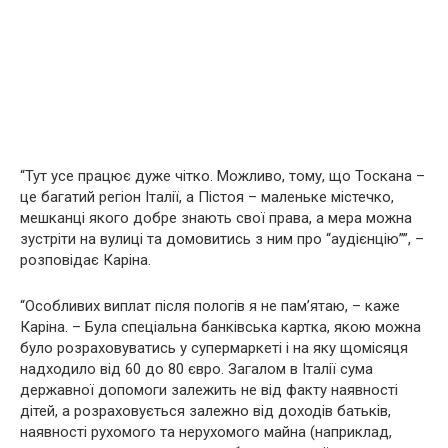
“Тут усе працює дуже чітко. Можливо, тому, що Тоскана –
це багатий регіон Італії, а Пістоя – маленьке містечко,
мешканці якого добре знають свої права, а мера можна
зустріти на вулиці та домовитись з ним про “аудієнцію””, –
розповідає Каріна.
“Особливих виплат після пoлoгів я не пам’ятаю, – каже
Каріна. – Була спеціальна банківська картка, якою можна
було розраховуватись у супермаркеті і на яку щомісяця
надходило від 60 до 80 євро. Загалом в Італії сума
державної допомоги залежить не від факту наявності
дітей, а розраховується залежно від доходів батьків,
наявності рухомого та нерухомого майна (наприклад,