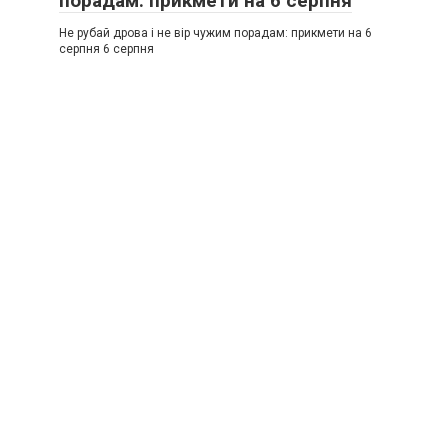
порадам: прикмети на 6 серпня
Не рубай дрова і не вір чужим порадам: прикмети на 6
серпня 6 серпня