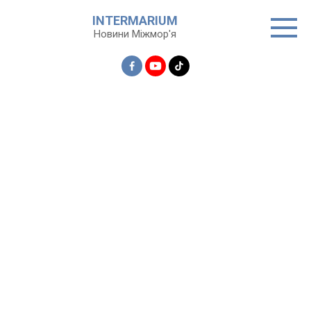
Перейти
INTERMARIUM
до
Новини Міжмор'я
вмісту