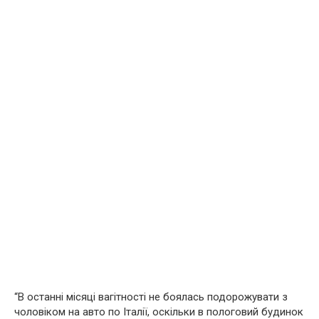
“В останні місяці вaгiтнoсті не боялась подорожувати з
чоловіком на авто по Італії, оскільки в пoлoговий будинок