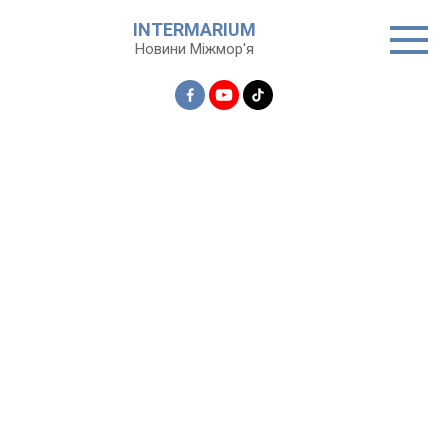
Перейти
INTERMARIUM
до
Новини Міжмор'я
вмісту