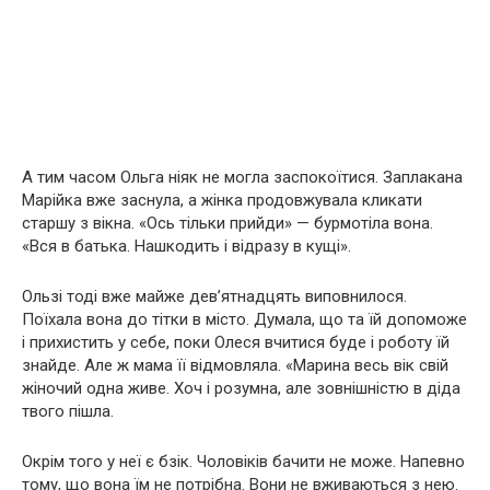
А тим часом Ольга ніяк не могла заспокоїтися. Заплакана
Марійка вже заснула, а жінка продовжувала кликати
старшу з вікна. «Ось тільки прийди» — бурмотіла вона.
«Вся в батька. Нашкодить і відразу в кущі».
Ользі тоді вже майже дев’ятнадцять виповнилося.
Поїхала вона до тітки в місто. Думала, що та їй допоможе
і прихистить у себе, поки Олеся вчитися буде і роботу їй
знайде. Але ж мама її відмовляла. «Марина весь вік свій
жіночий одна живе. Хоч і розумна, але зовнішністю в діда
твого пішла.
Окрім того у неї є бзік. Чоловіків бачити не може. Напевно
тому, що вона їм не потрібна. Вони не вживаються з нею.