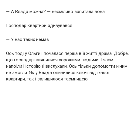
— А Влада можна? — несміливо запитала вона.
Господар квартири здивувався.
— У нас таких немає.
Ось тоді у Ольги і почалася перша в її житті драма. Добре,
що господарі виявилися хорошими людьми. І чаєм
напоїли і історію її вислухали. Ось тільки допомогти нічим
не змогли. Як у Влада опинилися ключі від їхньої
квартири, так і залишилося таємницею.