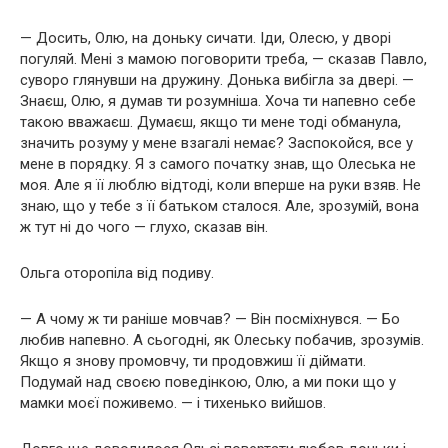
— Досить, Олю, на доньку сичати. Іди, Олесю, у дворі
погуляй. Мені з мамою поговорити треба, — сказав Павло,
суворо глянувши на дружину. Донька вибігла за двері. —
Знаєш, Олю, я думав ти розумніша. Хоча ти напевно себе
такою вважаєш. Думаєш, якщо ти мене тоді обманула,
значить розуму у мене взагалі немає? Заспокойся, все у
мене в порядку. Я з самого початку знав, що Олеська не
моя. Але я її люблю відтоді, коли вперше на руки взяв. Не
знаю, що у тебе з її батьком сталося. Але, зрозумій, вона
ж тут ні до чого — глухо, сказав він.
Ольга оторопіла від подиву.
— А чому ж ти раніше мовчав? — Він посміхнувся. — Бо
любив напевно. А сьогодні, як Олеську побачив, зрозумів.
Якщо я знову промовчу, ти продовжиш її діймати.
Подумай над своєю поведінкою, Олю, а ми поки що у
мамки моєї поживемо. — і тихенько вийшов.