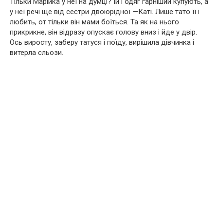
Тільки Марійка у неї на думці? Їй і одяг гарніший купують, а
у неї речі ще від сестри двоюрідної —Каті. Лише тато її і
любить, от тільки він мами боїться. Та як на нього
прикрикне, він відразу опускає голову вниз і йде у двір.
Ось виросту, заберу татуся і поїду, вирішила дівчинка і
витерла сльози.