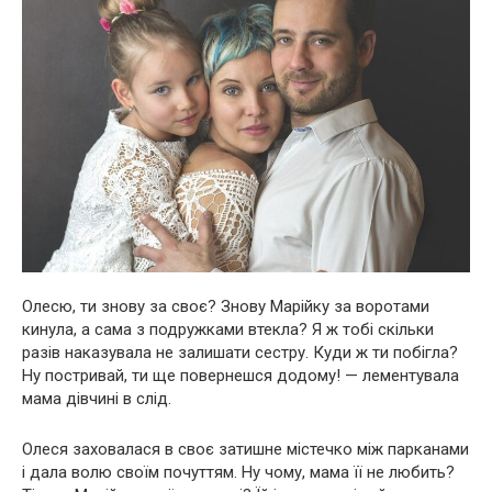
Олесю, ти знову за своє? Знову Марійку за воротами
кинула, а сама з подружками втекла? Я ж тобі скільки
разів наказувала не залишати сестру. Куди ж ти побігла?
Ну постривай, ти ще повернешся додому! — лементувала
мама дівчині в слід.
Олеся заховалася в своє затишне містечко між парканами
і дала волю своїм почуттям. Ну чому, мама її не любить?