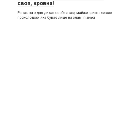
своя, кровна!
Ранок того дня дихав особливою, майже кришталевою
прохолодою, яка буває лише на зламі пізньої