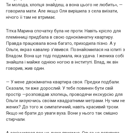
Ти молода, хлопця знайдеш, а вона цього не любить», —
говорила мати. Але якщо Оля вирішила з села виїхати,
нічого її там не втримає.
Тітка Марина спочатку була не проти. Навіть крісло для
племінниці придбала в свою однокімнатну квартиру.
Правда працювала вона багато, приходила пізно. А у
Ольги, якраз кавалер з’явився. Познайомилася на іспиті з
Владом. Вона ще тоді подумала, яка удача. І жениха собі
знайшла і майже однією ногою в інституті. Влад, як він
говорив, жив один.
— У мене двокімнатна квартира своя. Предки подбали.
Сказали, ти вже дорослий. У тебе повинен бути свій
простір —розповідав хлопець, проводячи екскурсію для
Ольги хизуючись своїми квадратними метрами. Ну чим не
жених? До того ж симпатичний, навіть красивий трохи.
Якщо не брати до уваги вуха. Вони у нього так смішно
стирчали.
А закінчилося все не дуже приємно. Ольга не вступила,