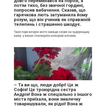
довго переминався на порозі, а
потім тихо, без звичної гордині,
попросив вибачення. Сказав, що
гарячкова лють затуманила йому
розум, що він учинив як справжній
телепень і страшенно шкодує.
Такої пори вечірнє місто завжди схоже на чудернацьку
казку: у вікнах спалахують кольорові вогники,
Дозвілля
0
– Та ви що, люди добрі! Це ж
Софія! Це троюрідна сестра
Андрія! Вона ж спеціально з іншого
міста приїхала, вони змалечку
товаришували, як рідні! Вона ж