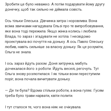
Зробити це було неважко. А потім подарувати йому другу
донечку, щоб так сильно не діймала совість.
Ось тільки Олеська. Дівчинка хитра і норовлива. Вона
всіма звичками нагадувала Ользі про те випробовування,
яке вона тоді пережила. Якщо жінка колись і любила
Влада, то зараз і згадувати не хотіла. І несвідомо
проектувала всі почуття на доньку. А ось Павло Олеську
любив, навіть сильніше за власну доньку. Як це розуміти,
Ольга не знала.
І ось зараз йдуть разом. Доня хитрунка, мабуть
дочекалася його з роботи. Йдуть веселі, регочуть. Тут
Ольга знову розлютилася. І як тільки вони переступили
поріг, вона почала вичитувати доньку.
— Де ти була? Вдома стільки роботи, а вона гуляє. Гусям
треба було трави нарвати, квіти полити.
І тут сталося те, чого вона ніяк не очікувала.