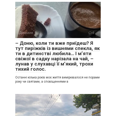
Дозвілля
0
– Доню, коли ти вже приїдеш? Я
тут пиріжків із вишнями спекла, як
ти в дитинстві любила… І м’яти
свіжої в садку нарізала на чай, –
лунав у слухавці її м’який, трохи
тихий голос.
Останні кілька років моє життя вимірювалося не порами
року чи святами, а сповіщеннями в