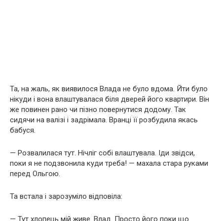
Та, на жаль, як виявилося Влада не було вдома. Йти було
нікуди і вона влаштувалася біля дверей його квартири. Він
же повинен рано чи пізно повернутися додому. Так
сидячи на валізі і задрімала. Вранці її розбудила якась
бабуся.
— Розвалилася тут. Нічліг собі влаштувала. Іди звідси,
поки я не подзвонила куди треба! — махала стара руками
перед Ольгою.
Та встала і зарозуміло відповіла:
— Тут хлопець мій живе. Влад. Просто його поки що