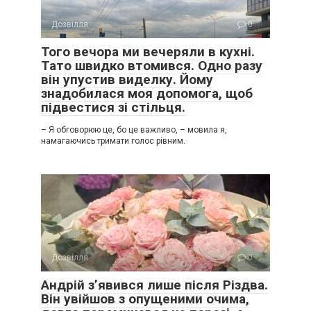
Дозвілля
0
Того вечора ми вечеряли в кухні.
Тато швидко втомився. Одно разу
він упустив виделку. Йому
знадобилася моя допомога, щоб
підвестися зі стільця.
– Я обговорюю це, бо це важливо, – мовила я,
намагаючись тримати голос рівним.
Дозвілля
0
Андрій з’явився лише після Різдва.
Він увійшов з опущеними очима,