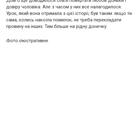
Довго ще доводилося Ользі повертати любов доньки і
довіру чоловіка. Але з часом у них все налагодилося.
Урок, який вона отримала з цієї історії, був таким: якщо ти
сама, колись накоїла помилок, не треба перекладати
провину на інших. Тим більше на рідну донечку.
Фото ілюстративне.