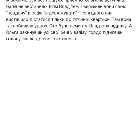
балів не вистачило. Втім Влад теж. І вирішили вони свою
“невдачу” в кафе “відсвяткувати” Після цього сил
вистачило дістатися тільки до тітчиної квартири. Там вона
їх і побачила удвох. Ото було лементу. Влад втік відразу. А
Ольга закинувши усі свої речі у валізу, гордо піднявши
голову, пішла до свого коханого.