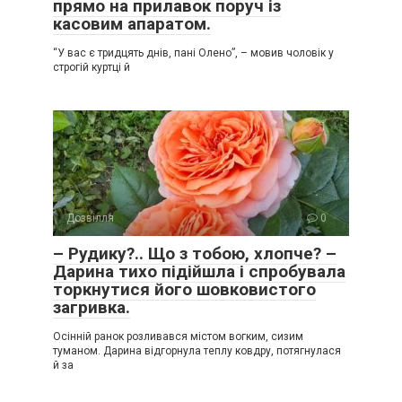
прямо на прилавок поруч із
касовим апаратом.
“У вас є тридцять днів, пані Олено”, – мовив чоловік у
строгій куртці й
Дозвілля
0
– Рудику?.. Що з тобою, хлопче? –
Дарина тихо підійшла і спробувала
торкнутися його шовковистого
загривка.
Осінній ранок розливався містом вогким, сизим
туманом. Дарина відгорнула теплу ковдру, потягнулася
й за