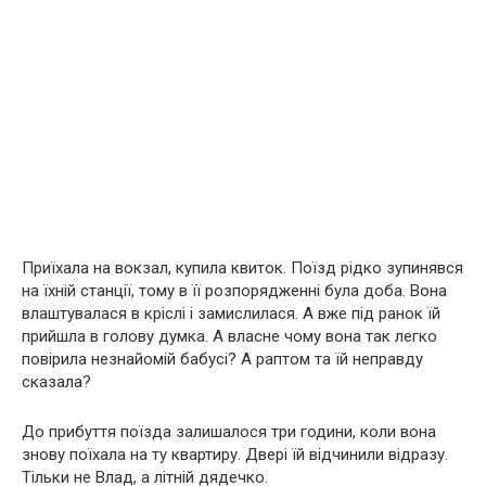
Приїхала на вокзал, купила квиток. Поїзд рідко зупинявся
на їхній станції, тому в її розпорядженні була доба. Вона
влаштувалася в кріслі і замислилася. А вже під ранок їй
прийшла в голову думка. А власне чому вона так легко
повірила незнайомій бабусі? А раптом та їй неправду
сказала?
До прибуття поїзда залишалося три години, коли вона
знову поїхала на ту квартиру. Двері їй відчинили відразу.
Тільки не Влад, а літній дядечко.