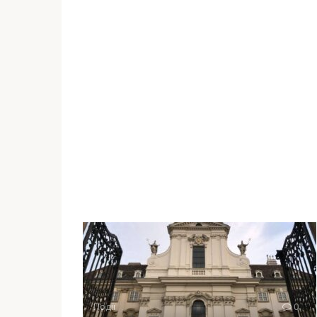
Події
0