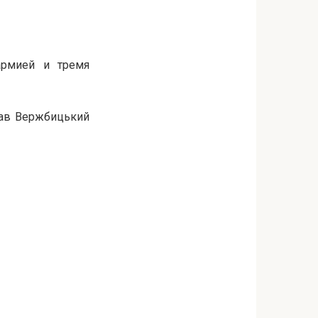
армией и тремя
исав Вержбицький