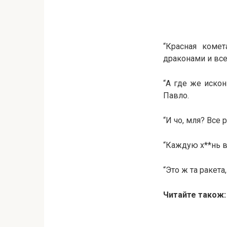
“Красная коме
драконами и всех
“А где же искон
Павло.
“И чо, мля? Все
“Каждую х**нь в
“Это ж та ракета
Читайте також