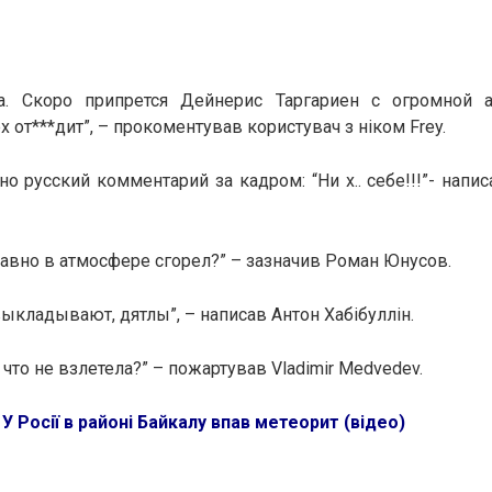
та. Скоро припрется Дейнерис Таргариен с огромной 
 от***дит”, – прокоментував користувач з ніком Frey.
но русский комментарий за кадром: “Ни х.. себе!!!”- нап
 равно в атмосфере сгорел?” – зазначив Роман Юнусов.
ыкладывают, дятлы”, – написав Антон Хабібуллін.
, что не взлетела?” – пожартував Vladimir Medvedev.
:
У Росії в районі Байкалу впав метеорит (відео)