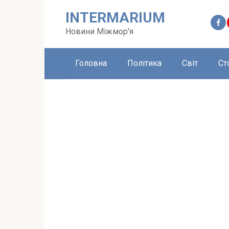
Перейти
INTERMARIUM
до
вмісту
Новини Міжмор'я
Головна
Політика
Світ
Ст