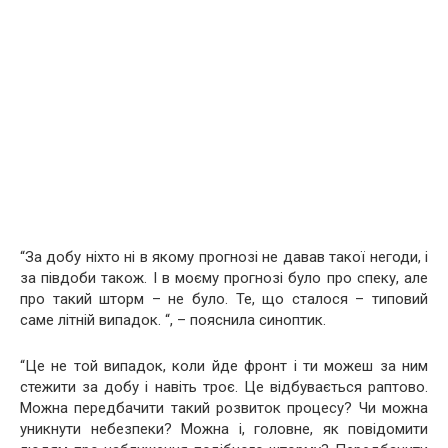
“За добу ніхто ні в якому прогнозі не давав такої негоди, і
за півдоби також. І в моєму прогнозі було про спеку, але
про такий шторм – не було. Те, що сталося – типовий
саме літній випадок. “, – пояснила синоптик.
“Це не той випадок, коли йде фронт і ти можеш за ним
стежити за добу і навіть троє. Це відбувається раптово.
Можна передбачити такий розвиток процесу? Чи можна
уникнути небезпеки? Можна і, головне, як повідомити