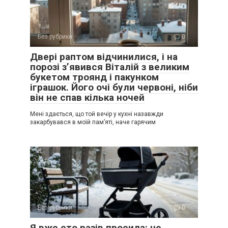
Без рубрики
0
Двері раптом відчинилися, і на
порозі з’явився Віталій з великим
букетом троянд і пакунком
іграшок. Його очі були червоні, ніби
він не спав кілька ночей
Мені здається, що той вечір у кухні назавжди
закарбувався в моїй пам’яті, наче гарячим
Без рубрики
0
Я вже сто разів просила: не