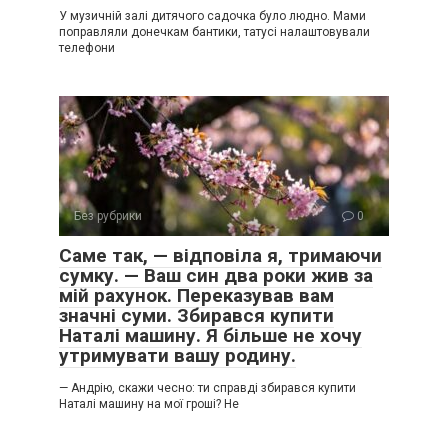
У музичній залі дитячого садочка було людно. Мами
поправляли донечкам бантики, татусі налаштовували
телефони
Без рубрики
0
Саме так, — відповіла я, тримаючи
сумку. — Ваш син два роки жив за
мій рахунок. Переказував вам
значні суми. Збирався купити
Наталі машину. Я більше не хочу
утримувати вашу родину.
— Андрію, скажи чесно: ти справді збирався купити
Наталі машину на мої гроші? Не