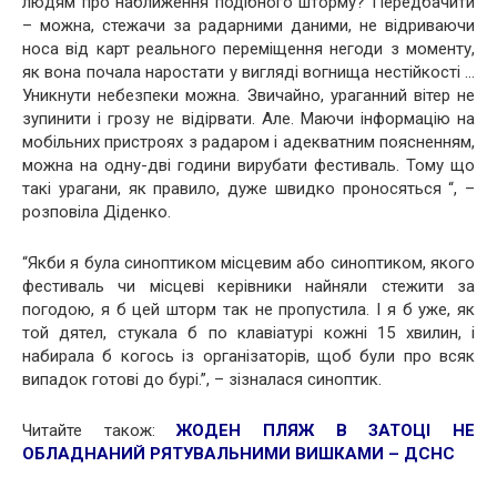
людям про наближення подібного шторму? Передбачити
– можна, стежачи за радарними даними, не відриваючи
носа від карт реального переміщення негоди з моменту,
як вона почала наростати у вигляді вогнища нестійкості …
Уникнути небезпеки можна. Звичайно, ураганний вітер не
зупинити і грозу не відірвати. Але. Маючи інформацію на
мобільних пристроях з радаром і адекватним поясненням,
можна на одну-дві години вирубати фестиваль. Тому що
такі урагани, як правило, дуже швидко проносяться “, –
розповіла Діденко.
“Якби я була синоптиком місцевим або синоптиком, якого
фестиваль чи місцеві керівники найняли стежити за
погодою, я б цей шторм так не пропустила. І я б уже, як
той дятел, стукала б по клавіатурі кожні 15 хвилин, і
набирала б когось із організаторів, щоб були про всяк
випадок готові до бурі.”, – зізналася синоптик.
Читайте також:
ЖОДЕН ПЛЯЖ В ЗАТОЦІ НЕ
ОБЛАДНАНИЙ РЯТУВАЛЬНИМИ ВИШКАМИ – ДСНС