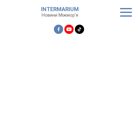
Перейти
INTERMARIUM
до
Новини Міжмор'я
вмісту