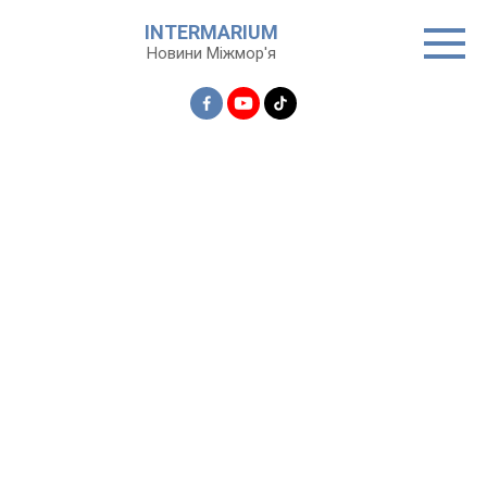
Перейти
INTERMARIUM
до
Новини Міжмор'я
вмісту