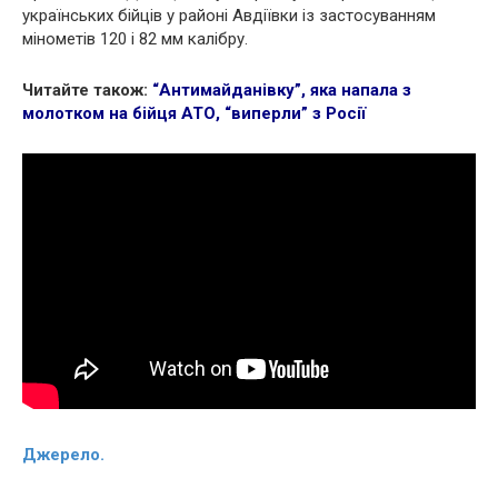
українських бійців у районі Авдіївки із застосуванням
мінометів 120 і 82 мм калібру.
Читайте також:
“Антимайданівку”, яка напала з
молотком на бійця АТО, “виперли” з Росії
Джерело.