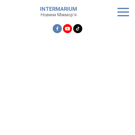
Перейти
INTERMARIUM
до
Новини Міжмор'я
вмісту