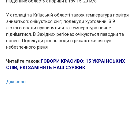
південних областях пориви вітру 15-20 м/с.
У столиці та Київській області також температура повітря
знизиться; очікується сніг, подекуди хуртовини. З 9
лютого опади припиняться та температура почне
підніматися. В Західних регіонах очікуються паводки та
повені. Подекуди рівень води в річках вже сягнув
небезпечного рівня.
Читайте також:
ГОВОРИ КРАСИВО: 15 УКРАЇНСЬКИХ
СЛІВ, ЯКІ ЗАМІНЯТЬ НАШ СУРЖИК
Джерело.