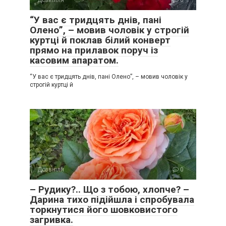
Дозвілля
0
“У вас є тридцять днів, пані
Олено”, – мовив чоловік у строгій
куртці й поклав білий конверт
прямо на прилавок поруч із
касовим апаратом.
“У вас є тридцять днів, пані Олено”, – мовив чоловік у
строгій куртці й
Дозвілля
0
– Рудику?.. Що з тобою, хлопче? –
Дарина тихо підійшла і спробувала
торкнутися його шовковистого
загривка.