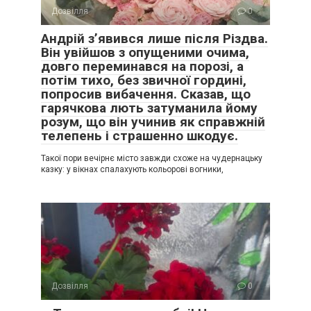
Дозвілля
0
Андрій з’явився лише після Різдва.
Він увійшов з опущеними очима,
довго переминався на порозі, а
потім тихо, без звичної гордині,
попросив вибачення. Сказав, що
гарячкова лють затуманила йому
розум, що він учинив як справжній
телепень і страшенно шкодує.
Такої пори вечірнє місто завжди схоже на чудернацьку
казку: у вікнах спалахують кольорові вогники,
Дозвілля
0