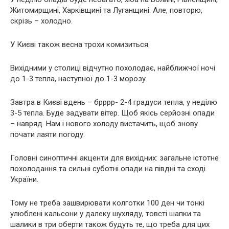
Житомирщині, Харківщині та Луганщині. Але, повторю,
скрізь – холодно.
У Києві також весна трохи комизиться.
Вихідними у столиці відчутно похолодає, найближчої ночі
до 1-3 тепла, наступної до 1-3 морозу.
Завтра в Києві вдень – брррр- 2-4 градуси тепла, у неділю
3-5 тепла. Буде задувати вітер. Щоб якісь серйозні опади
– навряд. Нам і нового холоду вистачить, щоб знову
почати лаяти погоду.
Головні синоптичні акценти для вихідних: загальне істотне
похолодання та сильні суботні опади на півдні та сході
України.
Тому не треба зашвирювати колготки 100 ден чи тонкі
улюблені кальсони у далеку шухляду, товсті шапки та
шалики в три оберти також будуть те, що треба для цих