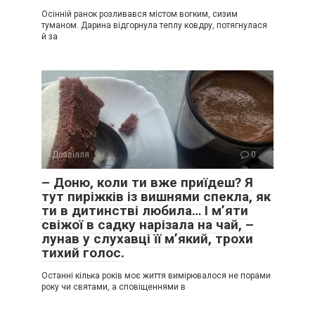
Осінній ранок розливався містом вогким, сизим
туманом. Дарина відгорнула теплу ковдру, потягнулася
й за
Дозвілля
0
– Доню, коли ти вже приїдеш? Я
тут пиріжків із вишнями спекла, як
ти в дитинстві любила… І м’яти
свіжої в садку нарізала на чай, –
лунав у слухавці її м’який, трохи
тихий голос.
Останні кілька років моє життя вимірювалося не порами
року чи святами, а сповіщеннями в