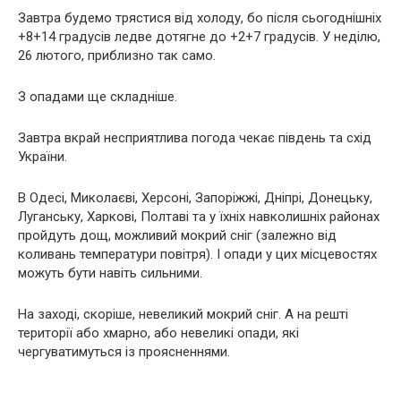
Завтра будемо трястися від холоду, бо після сьогоднішніх
+8+14 градусів ледве дотягне до +2+7 градусів. У неділю,
26 лютого, приблизно так само.
З опадами ще складніше.
Завтра вкрай несприятлива погода чекає південь та схід
України.
В Одесі, Миколаєві, Херсоні, Запоріжжі, Дніпрі, Донецьку,
Луганську, Харкові, Полтаві та у їхніх навколишніх районах
пройдуть дощ, можливий мокрий сніг (залежно від
коливань температури повітря). І опади у цих місцевостях
можуть бути навіть сильними.
На заході, скоріше, невеликий мокрий сніг. А на решті
території або хмарно, або невеликі опади, які
чергуватимуться із проясненнями.