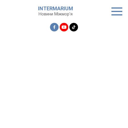
Перейти
INTERMARIUM
до
Новини Міжмор'я
вмісту