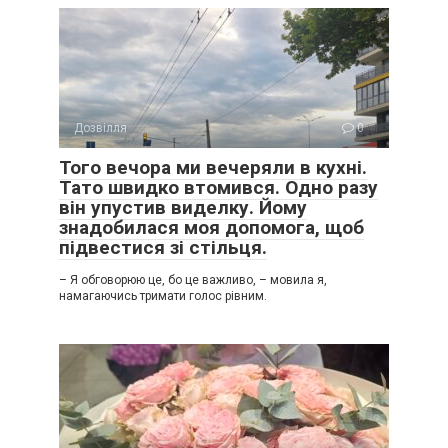
Дозвілля
0
Того вечора ми вечеряли в кухні.
Тато швидко втомився. Одно разу
він упустив виделку. Йому
знадобилася моя допомога, щоб
підвестися зі стільця.
– Я обговорюю це, бо це важливо, – мовила я,
намагаючись тримати голос рівним.