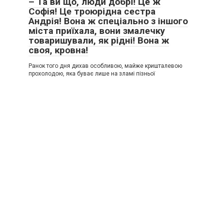
– Та ви що, люди добрі! Це ж
Софія! Це троюрідна сестра
Андрія! Вона ж спеціально з іншого
міста приїхала, вони змалечку
товаришували, як рідні! Вона ж
своя, кровна!
Ранок того дня дихав особливою, майже кришталевою
прохолодою, яка буває лише на зламі пізньої