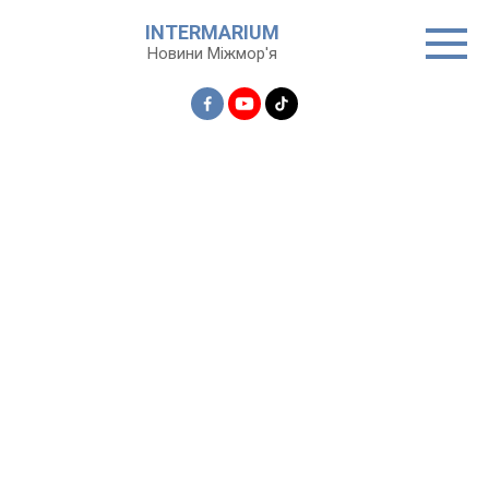
Перейти
INTERMARIUM
до
Новини Міжмор'я
вмісту