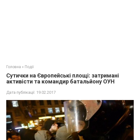
Головна
»
Події
Сутички на Європейські площі: затримані
активісти та командир батальйону ОУН
Дата публікації:
19.02.2017