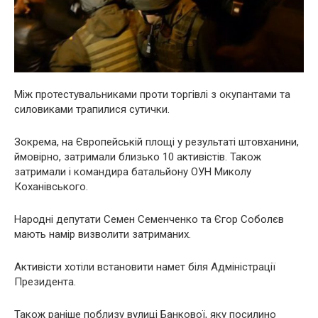
Між протестувальниками проти торгівлі з окупантами та
силовиками трапилися сутички.
Зокрема, на Європейській площі у результаті штовханини,
ймовірно, затримали близько 10 активістів. Також
затримали і командира батальйону ОУН Миколу
Коханівського.
Народні депутати Семен Семенченко та Єгор Соболєв
мають намір визволити затриманих.
Активісти хотіли встановити намет біля Адміністрації
Президента.
Також раніше поблизу вулиці Банкової, яку посилино