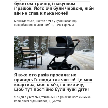
букетом троянд і пакунком
іграшок. Його очі були червоні, ніби
він не спав кілька ночей
Мені здається, що той вечір у кухні назавжди
закарбувався в моїй пам’яті, наче гарячим
Без рубрики
0
Я вже сто разів просила: не
приводь їх сюди так часто! Це моя
квартира, моя сім’я, і я не хочу,
щоб тут постійно були чужі діти!
Я сиділа у вітальні, тримаючи на руках нашого синочка,
коли двері відчинилися, і Дмитро