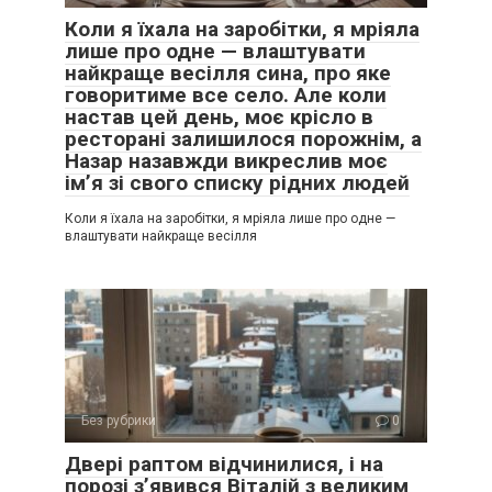
Коли я їхала на заробітки, я мріяла
лише про одне — влаштувати
найкраще весілля сина, про яке
говоритиме все село. Але коли
настав цей день, моє крісло в
ресторані залишилося порожнім, а
Назар назавжди викреслив моє
ім’я зі свого списку рідних людей
Коли я їхала на заробітки, я мріяла лише про одне —
влаштувати найкраще весілля
Без рубрики
0
Двері раптом відчинилися, і на
порозі з’явився Віталій з великим