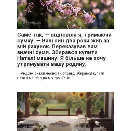
Без рубрики
0
Саме так, — відповіла я, тримаючи
сумку. — Ваш син два роки жив за
мій рахунок. Переказував вам
значні суми. Збирався купити
Наталі машину. Я більше не хочу
утримувати вашу родину.
— Андрію, скажи чесно: ти справді збирався купити
Наталі машину на мої гроші? Не
Без рубрики
0