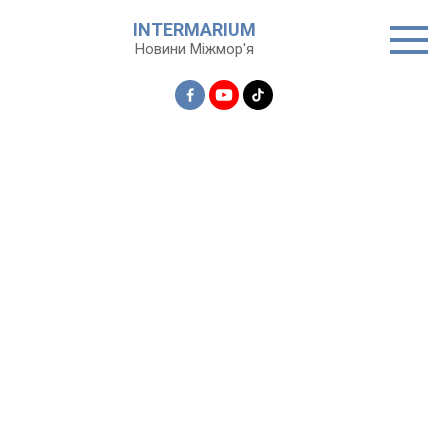
Перейти
INTERMARIUM
до
Новини Міжмор'я
вмісту