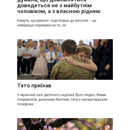
доведеться не з майбутнім
чоловіком, а з власною ріднею
Кажуть, що ремонт і підготовка до весілля – це
найкраща перевірка на те, чи
Без рубрики
0
Тато приїхав
У музичній залі дитячого садочка було людно. Мами
поправляли донечкам бантики, татусі налаштовували
телефони