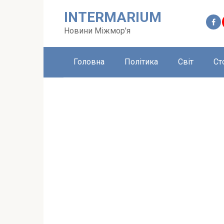
Перейти
INTERMARIUM
до
вмісту
Новини Міжмор'я
Головна
Політика
Світ
Ст