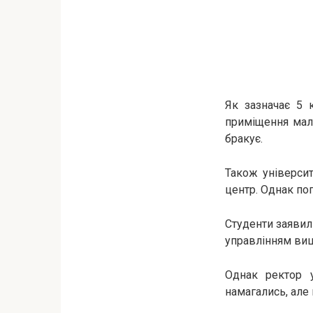
Як зазначає 5 
приміщення мали
бракує.
Також університ
центр. Однак по
Студенти заявил
управлінням ви
Однак ректор у
намагались, але