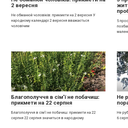
2 вересня
жит
про
Не обманюй чоловіків: прикмети на 2 вересня У
народному календарі 2 вересня вважається
5 прос
чоловічим
позба
мален
Події
0
Под
Благополуччя в сім’ї не побачиш:
Не р
прикмети на 22 серпня
пор
Благополуччя в сім’ї не побачиш: прикмети на 22
Не руб
серпня 22 серпня значиться в народному
6 серп