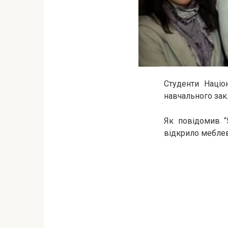
Студенти Націо
навчального зак
Як повідомив “5
відкрило меблев