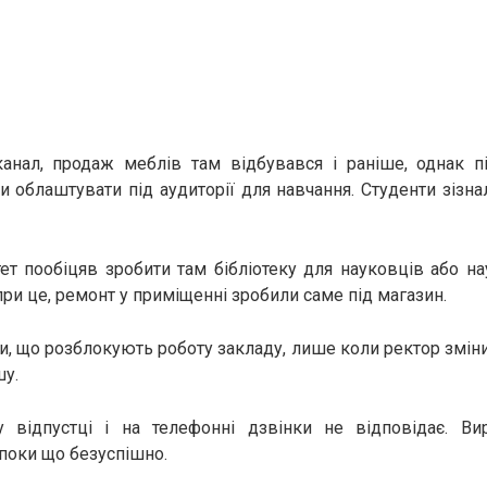
канал, продаж меблів там відбувався і раніше, однак пі
 облаштувати під аудиторії для навчання. Студенти зізна
ет пообіцяв зробити там бібліотеку для науковців або н
при це, ремонт у приміщенні зробили саме під магазин.
и, що розблокують роботу закладу, лише коли ректор змінит
шу.
 відпустці і на телефонні дзвінки не відповідає. Ви
 поки що безуспішно.