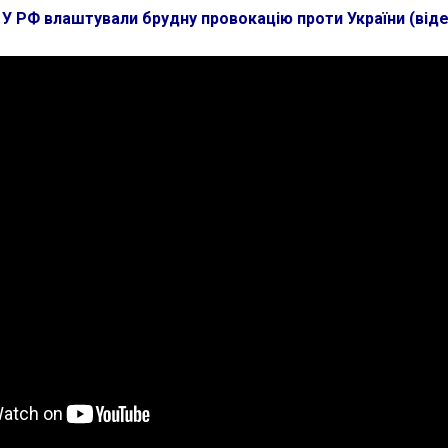
:
У РФ влаштували брудну провокацію проти України (від