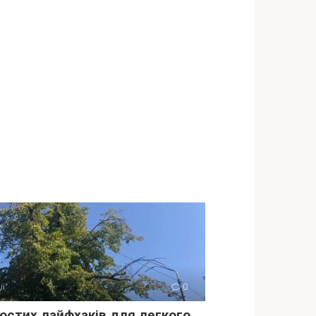
ії
0
ростих лайфхаків для легкого