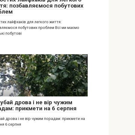
тя: позбавляємося побутових
блем
тих лайфхаків для легкого життя:
вляємося побутових проблем Всі ми маємо
ькі побутові
ії
0
убай дрова і не вір чужим
адам: прикмети на 6 серпня
ай дрова і не вір чужим порадам: прикмети на
ня 6 серпня