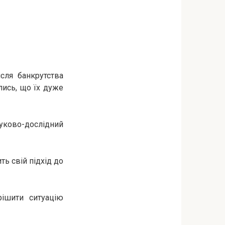
сля банкрутства
лись, що їх дуже
ауково-дослідний
ь свій підхід до
рішити ситуацію