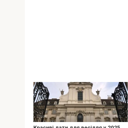
Події
0
Красиві дати для весілля у 2025