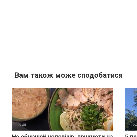
Вам також може сподобатися
Події
0
Под
Не обманюй чоловіків: прикмети на
5 п