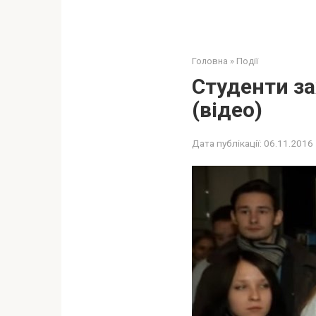
Головна
»
Події
Студенти за
(відео)
Дата публікації:
06.11.2016