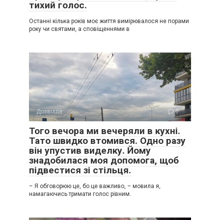
тихий голос.
Останні кілька років моє життя вимірювалося не порами
року чи святами, а сповіщеннями в
Дозвілля
0
Того вечора ми вечеряли в кухні.
Тато швидко втомився. Одно разу
він упустив виделку. Йому
знадобилася моя допомога, щоб
підвестися зі стільця.
– Я обговорюю це, бо це важливо, – мовила я,
намагаючись тримати голос рівним.