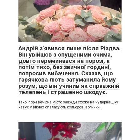
Дозвілля
0
Андрій з’явився лише після Різдва.
Він увійшов з опущеними очима,
довго переминався на порозі, а
потім тихо, без звичної гордині,
попросив вибачення. Сказав, що
гарячкова лють затуманила йому
розум, що він учинив як справжній
телепень і страшенно шкодує.
Такої пори вечірнє місто завжди схоже на чудернацьку
казку: у вікнах спалахують кольорові вогники,