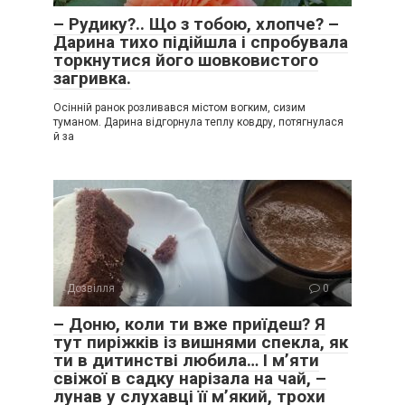
– Рудику?.. Що з тобою, хлопче? –
Дарина тихо підійшла і спробувала
торкнутися його шовковистого
загривка.
Осінній ранок розливався містом вогким, сизим
туманом. Дарина відгорнула теплу ковдру, потягнулася
й за
Дозвілля
0
– Доню, коли ти вже приїдеш? Я
тут пиріжків із вишнями спекла, як
ти в дитинстві любила… І м’яти
свіжої в садку нарізала на чай, –
лунав у слухавці її м’який, трохи