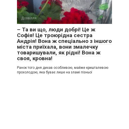
Дозвілля
0
– Та ви що, люди добрі! Це ж
Софія! Це троюрідна сестра
Андрія! Вона ж спеціально з іншого
міста приїхала, вони змалечку
товаришували, як рідні! Вона ж
своя, кровна!
Ранок того дня дихав особливою, майже кришталевою
прохолодою, яка буває лише на зламі пізньої