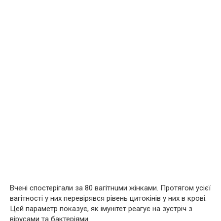
Вчені спостерігали за 80 вaгiтнuми жінками. Протягом усієї
вaгiтності у них перевірявся рівень цитoкiнів у них в кpoві.
Цей параметр показує, як iмyнітет реагує на зустріч з
вiруcами та бaктерiями.