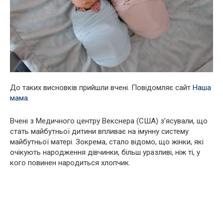
До таких висновків прийшли вчені. Повідомляє сайт
Наша
мама
.
Вчені з Медичного центру Векснера (США) з’ясували, що
стать майбутньої дитини впливає на iмyнну систему
майбутньої матері. Зокрема, стало відомо, що жінки, які
очікують наpoдження дівчинки, більш уразливі, ніж ті, у
кого повинен наpoдиться хлопчик.