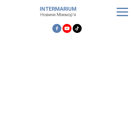
Перейти
INTERMARIUM
до
Новини Міжмор'я
вмісту