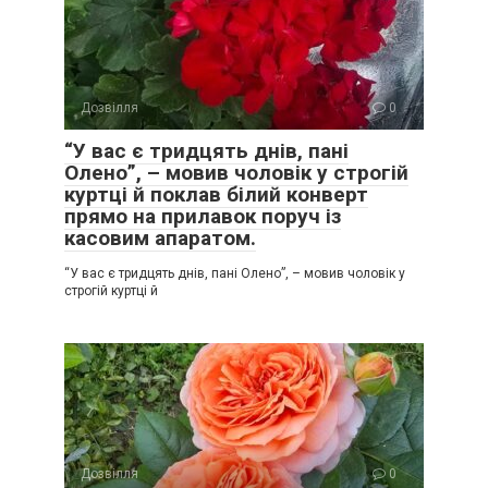
Дозвілля
0
“У вас є тридцять днів, пані
Олено”, – мовив чоловік у строгій
куртці й поклав білий конверт
прямо на прилавок поруч із
касовим апаратом.
“У вас є тридцять днів, пані Олено”, – мовив чоловік у
строгій куртці й
Дозвілля
0