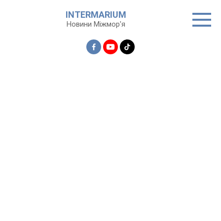
Перейти
INTERMARIUM
до
Новини Міжмор'я
вмісту