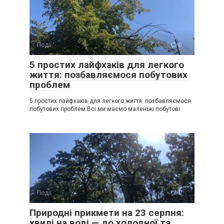
Події
0
5 простих лайфхаків для легкого
життя: позбавляємося побутових
проблем
5 простих лайфхаків для легкого життя: позбавляємося
побутових проблем Всі ми маємо маленькі побутові
Події
0
Природні прикмети на 23 серпня:
хвилі на воді — до холодної та