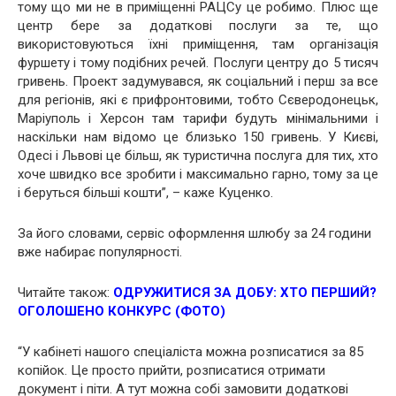
тому що ми не в приміщенні РАЦСу це робимо. Плюс ще
центр бере за додаткові послуги за те, що
використовуються їхні приміщення, там організація
фуршету і тому подібних речей. Послуги центру до 5 тисяч
гривень. Проект задумувався, як соціальний і перш за все
для регіонів, які є прифронтовими, тобто Сєверодонецьк,
Маріуполь і Херсон там тарифи будуть мінімальними і
наскільки нам відомо це близько 150 гривень. У Києві,
Одесі і Львові це більш, як туристична послуга для тих, хто
хоче швидко все зробити і максимально гарно, тому за це
і беруться більші кошти”, – каже Куценко.
За його словами, сервіс оформлення шлюбу за 24 години
вже набирає популярності.
Читайте також:
ОДРУЖИТИСЯ ЗА ДОБУ: ХТО ПЕРШИЙ?
ОГОЛОШЕНО КОНКУРС (ФОТО)
“У кабінеті нашого спеціаліста можна розписатися за 85
копійок. Це просто прийти, розписатися отримати
документ і піти. А тут можна собі замовити додаткові