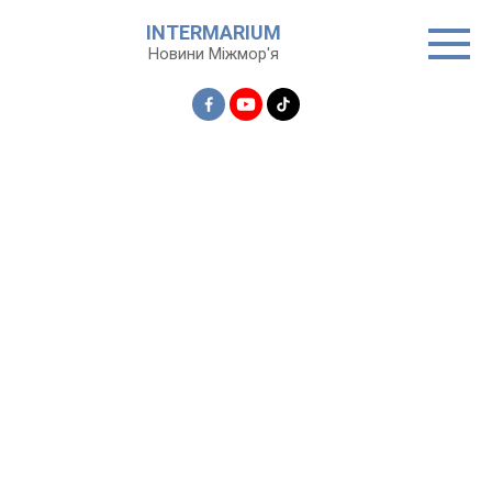
Перейти
INTERMARIUM
до
Новини Міжмор'я
вмісту