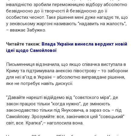
інвалідністю зробили переможницею відбору абсолютно
безвідносно до її творчості й безвідносно до її
особистих чеснот. Таке рішення мені дуже нагадує те, що
у зеківському жаргоні називають “надавить на жалость”,
– вважає Забужко.
Читайте також:
Влада України винесла вердикт новій
ідеї щодо Самойлової
Письменниця відзначила, що якщо співачка виступала в
Криму та підтримувала анексію півострову – то заборони
для неї в’їзд в Україні – абсолютно виправдане рішення,
яке не потребує навіть дискусії.
“Давайте нарешті відійдемо від “совєтского міра”, де
закон працює тільки “когда нужно”, де змінюють
законодавство тільки під Януковича, а зараз ось – під
Самойлову. Зрозумійте: все, закінчився цей “совєцький”
світ, все. Крапка”,– наголосила вона.