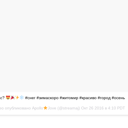
вас?
#снег #зимаскоро #житомир #красиво #город #осень
ео опубликовано Apollo
Jove (@streamaj)
Окт 26 2016 в 4:10 PDT