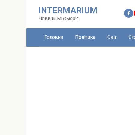
Перейти
INTERMARIUM
до
вмісту
Новини Міжмор'я
Головна
Політика
Світ
Ст