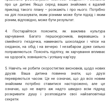
про це дитині. Якщо серед ваших знайомих є вдалий
приклад такого плану – розкажіть і про нього. Потрібно
на ділі показувати, яким різними може бути підхід і яким
різним, відповідно, може бути результат.
4. Постарайтеся пояснити, як важлива культура
харчування. Багато першокурсників, вирвавшись з
сімейного гніздечка, наминають шоколадки і чіпси на
сніданок, на обід і на вечерю. І незабаром дуже сильно
поправляються. Поясніть підлітку, як харчування впливає
на здоров’я, зовнішність і успішну кар’єру.
5. Навчіть не робити скоростиглих висновків, щодо нових
друзів. Ваша дитина повинна знати, що друзі
перевіряються часом. Це не означає, що до всіх новим
знайомим потрібно ставитися насторожено, але це
означає, що не варто аж надто швидко всім підряд
розкривати душу і розповідати свої найзаповітніші
секрети.