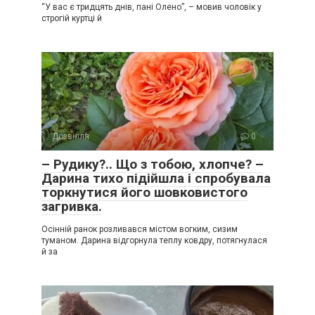
“У вас є тридцять днів, пані Олено”, – мовив чоловік у
строгій куртці й
Дозвілля
0
– Рудику?.. Що з тобою, хлопче? –
Дарина тихо підійшла і спробувала
торкнутися його шовковистого
загривка.
Осінній ранок розливався містом вогким, сизим
туманом. Дарина відгорнула теплу ковдру, потягнулася
й за