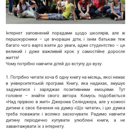
Інтернет заповнений порадами щодо школярів, але ж
першокурсники – це вчорашні діти, і їхнім батькам теж
багато чого варто взяти до уваги, адже студентство – це
великий і дуже важливий крок у самостійне доросле
життя!
Чому потрібно навчити дітей до вступу до вузу:
1. Потрібно читати хоча б одну книгу на місяць, якої немає
в університетській програмі. Книгу, яка надихає, змушує
задуматися і заряджає позитивними емоціями. Тут
головне – знайти свого автора. Комусь подобається
«Над прірвою в житі» Джерома Селінджера, але у кожної
дитини є своє бачення на думку «Що читати», і цю думка
треба поважати і всіляко заохочувати. Радимо навчити
дитину періодично купувати улюблені книги, а не
завантажувати їх з інтернету.