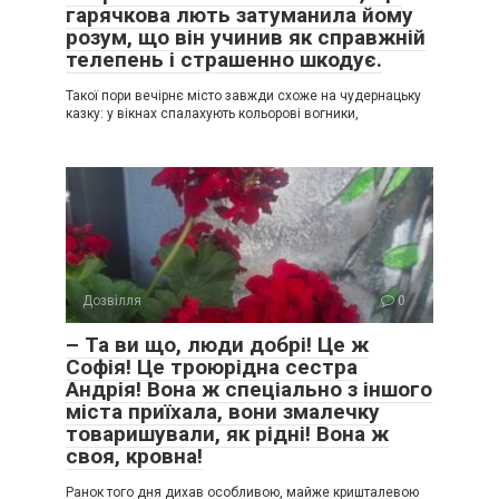
гарячкова лють затуманила йому
розум, що він учинив як справжній
телепень і страшенно шкодує.
Такої пори вечірнє місто завжди схоже на чудернацьку
казку: у вікнах спалахують кольорові вогники,
Дозвілля
0
– Та ви що, люди добрі! Це ж
Софія! Це троюрідна сестра
Андрія! Вона ж спеціально з іншого
міста приїхала, вони змалечку
товаришували, як рідні! Вона ж
своя, кровна!
Ранок того дня дихав особливою, майже кришталевою