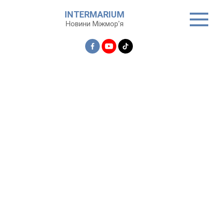
Перейти
INTERMARIUM
до
Новини Міжмор'я
вмісту