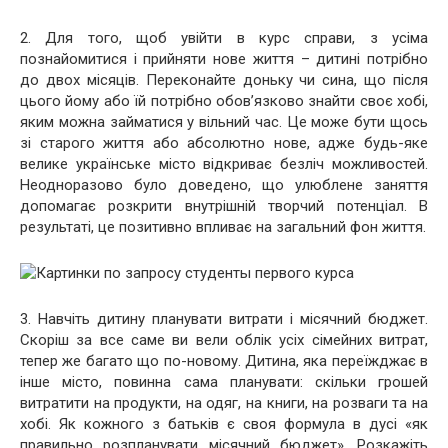
2. Для того, щоб увійти в курс справи, з усіма
познайомитися і прийняти нове життя – дитині потрібно
до двох місяців. Переконайте доньку чи сина, що після
цього йому або їй потрібно обов’язково знайти своє хобі,
яким можна займатися у вільний час. Це може бути щось
зі старого життя або абсолютно нове, адже будь-яке
велике українське місто відкриває безліч можливостей.
Неодноразово було доведено, що улюблене заняття
допомагає розкрити внутрішній творчий потенціал. В
результаті, це позитивно впливає на загальний фон життя.
3. Навчіть дитину планувати витрати і місячний бюджет.
Скоріш за все саме ви вели облік усіх сімейних витрат,
тепер же багато що по-новому. Дитина, яка переїжджає в
інше місто, повинна сама планувати: скільки грошей
витратити на продукти, на одяг, на книги, на розваги та на
хобі. Як кожного з батьків є своя формула в дусі «як
правильно розпланувати місячний бюджет». Розкажіть