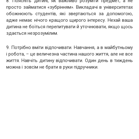
8. Поясніть дитині, як важливо розуміти предмет, а не
просто займатися «зубрінням». Викладачі в університетах
обожнюють студентів, які звертаються за допомогою,
адже немає нічого кращого щирого інтересу. Нехай ваша
дитина не боїться перепитувати й уточнювати, якщо щось
здається незрозумілим.
9. Потрібно вміти відпочивати. Навчання, а в майбутньому
і робота, – це величезна частина нашого життя, але не все
життя. Навчіть дитину відпочивати. Один день в тиждень
можна і зовсім не брати в руки підручники.