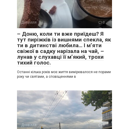
Дозвілля
0
– Доню, коли ти вже приїдеш? Я
тут пиріжків із вишнями спекла, як
ти в дитинстві любила… І м’яти
свіжої в садку нарізала на чай, –
лунав у слухавці її м’який, трохи
тихий голос.
Останні кілька років моє життя вимірювалося не порами
року чи святами, а сповіщеннями в
Дозвілля
0