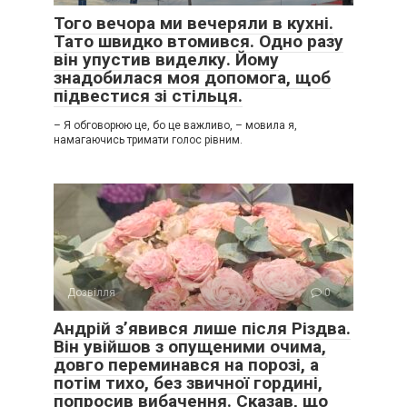
Того вечора ми вечеряли в кухні.
Тато швидко втомився. Одно разу
він упустив виделку. Йому
знадобилася моя допомога, щоб
підвестися зі стільця.
– Я обговорюю це, бо це важливо, – мовила я,
намагаючись тримати голос рівним.
Дозвілля
0
Андрій з’явився лише після Різдва.
Він увійшов з опущеними очима,
довго переминався на порозі, а
потім тихо, без звичної гордині,
попросив вибачення. Сказав, що