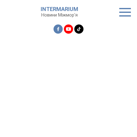
Перейти
INTERMARIUM
до
Новини Міжмор'я
вмісту