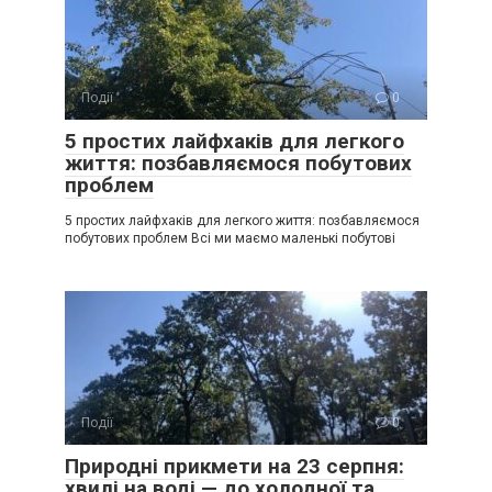
Події
0
5 простих лайфхаків для легкого
життя: позбавляємося побутових
проблем
5 простих лайфхаків для легкого життя: позбавляємося
побутових проблем Всі ми маємо маленькі побутові
Події
0
Природні прикмети на 23 серпня:
хвилі на воді — до холодної та