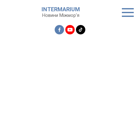
Перейти
INTERMARIUM
до
Новини Міжмор'я
вмісту