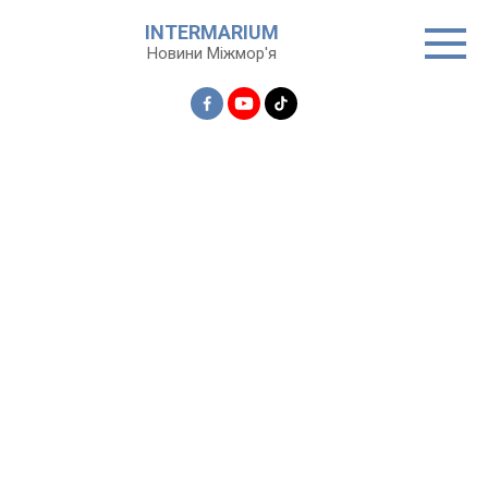
Перейти
INTERMARIUM
до
Новини Міжмор'я
вмісту