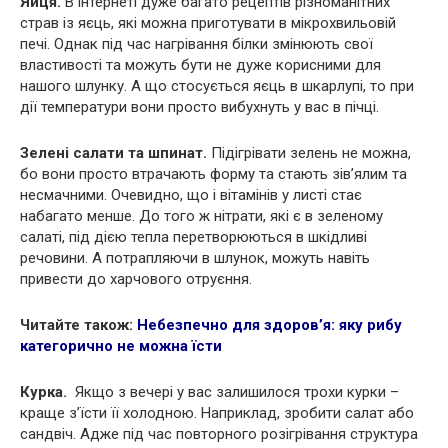
Яйця.
В інтернеті дуже багато рецептів різноманітних
страв із яєць, які можна приготувати в мікрохвильовій
печі. Однак під час нагрівання білки змінюють свої
властивості та можуть бути не дуже корисними для
нашого шлунку. А що стосується яєць в шкарлупі, то при
дії температури вони просто вибухнуть у вас в пічці.
Зелені салати та шпинат.
Підігрівати зелень не можна,
бо вони просто втрачають форму та стають зів’ялим та
несмачними. Очевидно, що і вітамінів у листі стає
набагато менше. До того ж нітрати, які є в зеленому
салаті, під дією тепла перетворюються в шкідливі
речовини. А потрапляючи в шлунок, можуть навіть
привести до харчового отруєння.
Читайте також:
Небезпечно для здоров’я: яку рибу
категорично не можна їсти
Курка.
Якщо з вечері у вас залишилося трохи курки –
краще з’їсти її холодною. Наприклад, зробити салат або
сандвіч. Адже під час повторного розігрівання структура