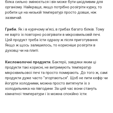
білка сильно змінюється і він може бути шкідливим для
організму. Найкраще, якщо потрібно розігріти курку, то
робити це на низькій температурі просто довше, ніж
зазвичай.
Гриби.
Як і в курячому м’ясі, в грибах багато білків. Тому
не варто їх повторно розігрівати в мікрохвильовій печі.
Цей продукт треба їсти одразу ж після приготування.
Якщо ж щось залишилось, то корисніше розігріти в
духовці чи на плиті.
Кисломолочні продукти.
Бактерії, завдяки яким ці
продукти такі корисні, не витримують температур
мікрохвильової печі та просто помирають. До того ж, самі
продукти дуже часто “згортаються”. Щоб не пити кефір чи
йогурти холодними, можна просто витягнути їх з
холодильника на півгодини. За цей час вони стануть
кімнатної температури і їх можна спокійно їсти.