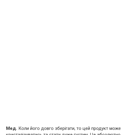
Мед.
Коли його довго зберігати, то цей продукт може
кристалізуватись та стати дуже густим. Це абсолютно