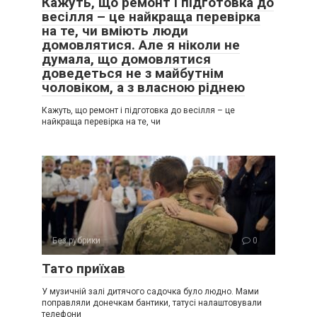
Кажуть, що ремонт і підготовка до
весілля – це найкраща перевірка
на те, чи вміють люди
домовлятися. Але я ніколи не
думала, що домовлятися
доведеться не з майбутнім
чоловіком, а з власною ріднею
Кажуть, що ремонт і підготовка до весілля – це
найкраща перевірка на те, чи
Без рубрики
0
Тато приїхав
У музичній залі дитячого садочка було людно. Мами
поправляли донечкам бантики, татусі налаштовували
телефони