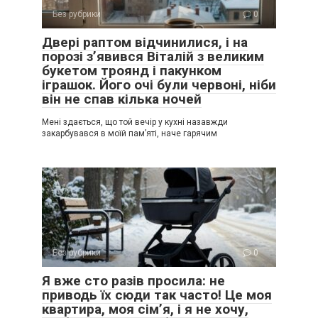
Без рубрики
0
Двері раптом відчинилися, і на
порозі з’явився Віталій з великим
букетом троянд і пакунком
іграшок. Його очі були червоні, ніби
він не спав кілька ночей
Мені здається, що той вечір у кухні назавжди
закарбувався в моїй пам’яті, наче гарячим
Без рубрики
0
Я вже сто разів просила: не
приводь їх сюди так часто! Це моя
квартира, моя сім’я, і я не хочу,