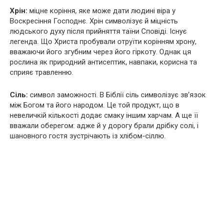
Хрін:
міцне коріння, яке може дати людині віра у
Воскресіння Господнє. Хрін символізує й міцність
людського духу після прийняття таїни Сповіді. Існує
легенда. Що Христа пробували отруїти корінням хрону,
вважаючи його згубним через його гіркоту. Однак ця
рослина як природний антисептик, навпаки, корисна та
сприяє травленню.
Сіль:
символ заможності. В Біблії сіль символізує зв’язок
між Богом та його народом. Це той продукт, що в
невеличкій кількості додає смаку іншим харчам. А ще її
вважали оберегом: адже й у дорогу брали дрібку солі, і
шановного гостя зустрічають із хлібом-сіллю.