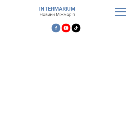
Перейти
INTERMARIUM
до
Новини Міжмор'я
вмісту