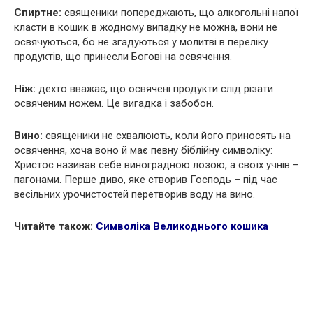
Спиртне:
священики попереджають, що алкогольні напої
класти в кошик в жодному випадку не можна, вони не
освячуються, бо не згадуються у молитві в переліку
продуктів, що принесли Богові на освячення.
Ніж:
дехто вважає, що освячені продукти слід різати
освяченим ножем. Це вигадка і забобон.
Вино:
священики не схвалюють, коли його приносять на
освячення, хоча воно й має певну біблійну символіку:
Христос називав себе виноградною лозою, а своїх учнів –
пагонами. Перше диво, яке створив Господь – під час
весільних урочистостей перетворив воду на вино.
Читайте також:
Символіка Великоднього кошика