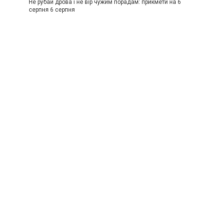
Не рубай дрова і не вір чужим порадам: прикмети на 6
серпня 6 серпня