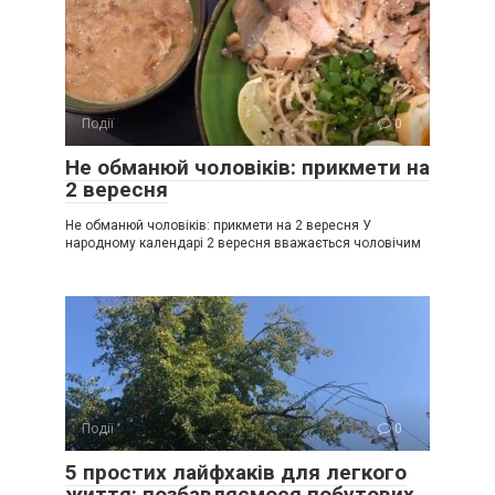
Події
0
Не обманюй чоловіків: прикмети на
2 вересня
Не обманюй чоловіків: прикмети на 2 вересня У
народному календарі 2 вересня вважається чоловічим
Події
0
5 простих лайфхаків для легкого
життя: позбавляємося побутових