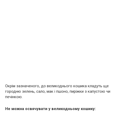
Окрім зазначеного, до великоднього кошика кладуть ще
городню зелень, сало, мак і пшоно, пиріжки з капустою чи
печінкою.
Не можна освячувати у великодньому кошику: