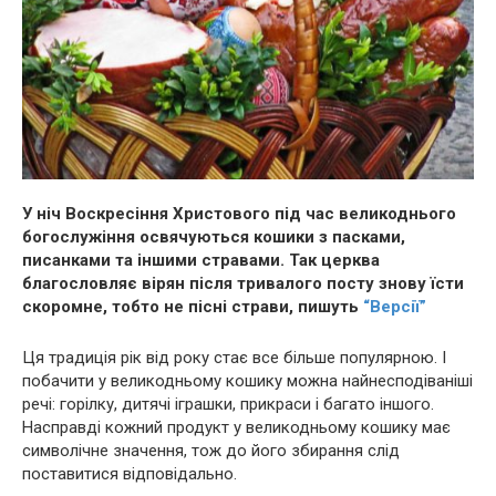
У ніч Воскресіння Христового під час великоднього
богослужіння освячуються кошики з пасками,
писанками та іншими стравами. Так церква
благословляє вірян після тривалого посту знову їсти
скоромне, тобто не пісні страви, пишуть
“Версії”
Ця традиція рік від року стає все більше популярною. І
побачити у великодньому кошику можна найнесподіваніші
речі: горілку, дитячі іграшки, прикраси і багато іншого.
Насправді кожний продукт у великодньому кошику має
символічне значення, тож до його збирання слід
поставитися відповідально.