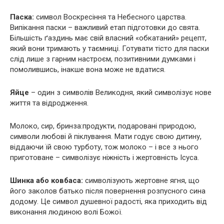
Паска:
символ Воскресіння та Небесного царства.
Випікання паски – важливий етап підготовки до свята.
Більшість ґаздинь має свій власний «обкатаний» рецепт,
який вони тримають у таємниці. Готувати тісто для паски
слід лише з гарним настроєм, позитивними думками і
помолившись, інакше вона може не вдатися.
Яйце
– один з символів Великодня, який символізує нове
життя та відродження.
Молоко, сир, бринза:продукти, подаровані природою,
символи любові й піклування. Мати годує свою дитину,
віддаючи їй свою турботу, тож молоко – і все з нього
приготоване – символізує ніжність і жертовність Ісуса.
Шинка або ковбаса:
символізують жертовне ягня, що
його заколов батько після повернення розпусного сина
додому. Це символ душевної радості, яка приходить від
виконання людиною волі Божої.