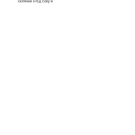
склянки з-під соку й