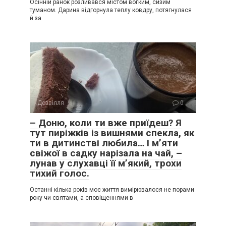
Осінній ранок розливався містом вогким, сизим
туманом. Дарина відгорнула теплу ковдру, потягнулася
й за
Дозвілля
0
– Доню, коли ти вже приїдеш? Я
тут пиріжків із вишнями спекла, як
ти в дитинстві любила… І м’яти
свіжої в садку нарізала на чай, –
лунав у слухавці її м’який, трохи
тихий голос.
Останні кілька років моє життя вимірювалося не порами
року чи святами, а сповіщеннями в