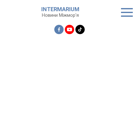
Перейти
INTERMARIUM
до
Новини Міжмор'я
вмісту