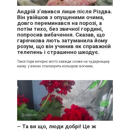
Андрій з’явився лише після Різдва.
Він увійшов з опущеними очима,
довго переминався на порозі, а
потім тихо, без звичної гордині,
попросив вибачення. Сказав, що
гарячкова лють затуманила йому
розум, що він учинив як справжній
телепень і страшенно шкодує.
Такої пори вечірнє місто завжди схоже на чудернацьку
казку: у вікнах спалахують кольорові вогники,
Дозвілля
0
– Та ви що, люди добрі! Це ж