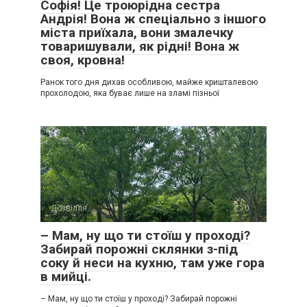
Софія! Це троюрідна сестра
Андрія! Вона ж спеціально з іншого
міста приїхала, вони змалечку
товаришували, як рідні! Вона ж
своя, кровна!
Ранок того дня дихав особливою, майже кришталевою
прохолодою, яка буває лише на зламі пізньої
Дозвілля
0
– Мам, ну що ти стоїш у проході?
Забирай порожні склянки з-під
соку й неси на кухню, там уже гора
в мийці.
– Мам, ну що ти стоїш у проході? Забирай порожні