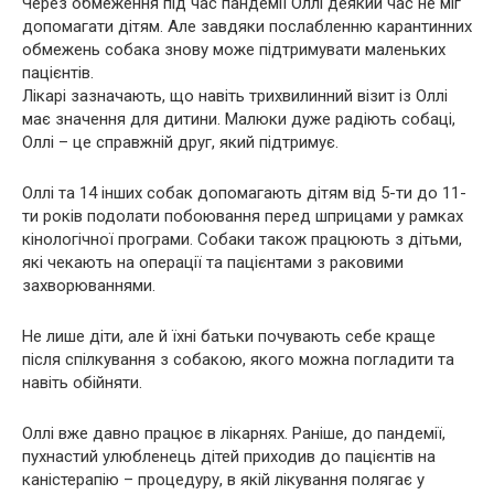
Через обмеження під час пандемії Оллі деякий час не міг
допомагати дітям. Але завдяки послабленню карантинних
обмежень собака знову може підтримувати маленьких
пацієнтів.
Лікарі зазначають, що навіть трихвилинний візит із Оллі
має значення для дитини. Малюки дуже радіють собаці,
Оллі – це справжній друг, який підтримує.
Оллі та 14 інших собак допомагають дітям від 5-ти до 11-
ти років подолати побоювання перед шприцами у рамках
кінологічної програми. Собаки також працюють з дітьми,
які чекають на операції та пацієнтами з раковими
захворюваннями.
Не лише діти, але й їхні батьки почувають себе краще
після спілкування з собакою, якого можна погладити та
навіть обійняти.
Оллі вже давно працює в лікарнях. Раніше, до пандемії,
пухнастий улюбленець дітей приходив до пацієнтів на
каністерапію – процедуру, в якій лікування полягає у