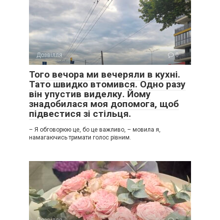
Дозвілля
0
Того вечора ми вечеряли в кухні.
Тато швидко втомився. Одно разу
він упустив виделку. Йому
знадобилася моя допомога, щоб
підвестися зі стільця.
– Я обговорюю це, бо це важливо, – мовила я,
намагаючись тримати голос рівним.
Дозвілля
0