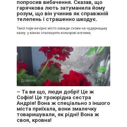
попросив вибачення. Сказав, що
гарячкова лють затуманила йому
розум, що він учинив як справжній
телепень і страшенно шкодує.
Такої пори вечірнє місто завжди схоже на чудернацьку
казку: у вікнах спалахують кольорові вогники,
Дозвілля
0
– Та ви що, люди добрі! Це ж
Софія! Це троюрідна сестра
Андрія! Вона ж спеціально з іншого
міста приїхала, вони змалечку
товаришували, як рідні! Вона ж
своя, кровна!