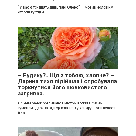
“У вас є тридцять днів, пані Олено”, – мовив чоловік у
строгій куртці й
Дозвілля
0
– Рудику?.. Що з тобою, хлопче? –
Дарина тихо підійшла і спробувала
торкнутися його шовковистого
загривка.
Осінній ранок розливався містом вогким, сизим
туманом. Дарина відгорнула теплу ковдру, потягнулася
й за