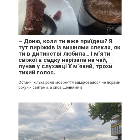
Дозвілля
0
– Доню, коли ти вже приїдеш? Я
тут пиріжків із вишнями спекла, як
ти в дитинстві любила… І м’яти
свіжої в садку нарізала на чай, –
лунав у слухавці її м’який, трохи
тихий голос.
Останні кілька років моє життя вимірювалося не порами
року чи святами, а сповіщеннями в