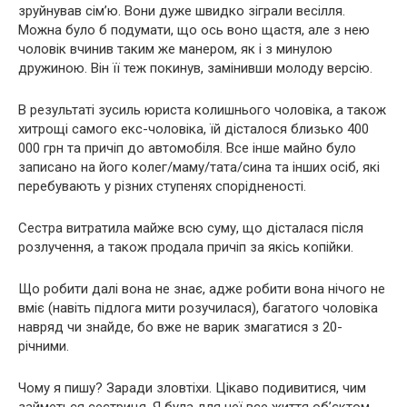
зруйнував сім’ю. Вони дуже швидко зіграли весілля.
Можна було б подумати, що ось воно щастя, але з нею
чоловік вчинив таким же манером, як і з минулою
дружиною. Він її теж покинув, замінивши молоду версію.
В результаті зусиль юриста колишнього чоловіка, а також
хитрощі самого екс-чоловіка, їй дісталося близько 400
000 грн та причіп до автомобіля. Все інше майно було
записано на його колег/маму/тата/сина та інших осіб, які
перебувають у різних ступенях спорідненості.
Сестра витратила майже всю суму, що дісталася після
розлучення, а також продала причіп за якісь копійки.
Що робити далі вона не знає, адже робити вона нічого не
вміє (навіть підлога мити розучилася), багатого чоловіка
навряд чи знайде, бо вже не варик змагатися з 20-
річними.
Чому я пишу? Заради зловтіхи. Цікаво подивитися, чим