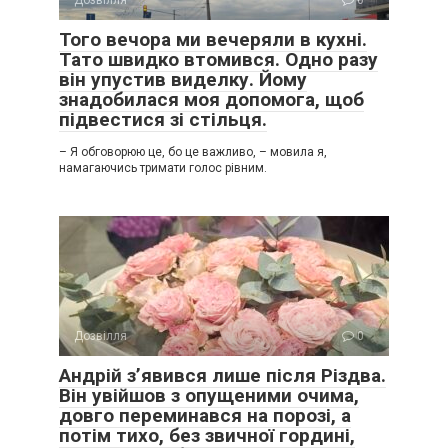
Дозвілля
0
Того вечора ми вечеряли в кухні.
Тато швидко втомився. Одно разу
він упустив виделку. Йому
знадобилася моя допомога, щоб
підвестися зі стільця.
– Я обговорюю це, бо це важливо, – мовила я,
намагаючись тримати голос рівним.
Дозвілля
0
Андрій з’явився лише після Різдва.
Він увійшов з опущеними очима,
довго переминався на порозі, а
потім тихо, без звичної гордині,