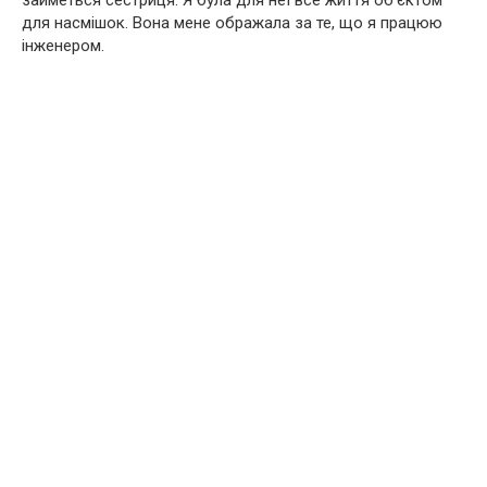
займеться сестриця. Я була для неї все життя об’єктом
для насмішок. Вона мене ображала за те, що я працюю
інженером.