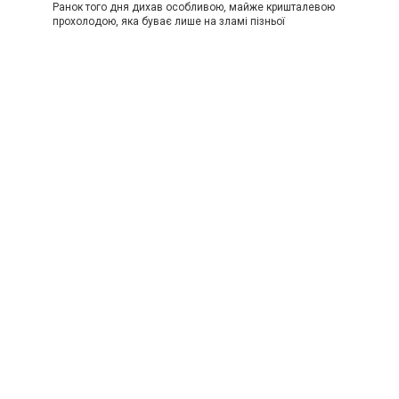
Ранок того дня дихав особливою, майже кришталевою
прохолодою, яка буває лише на зламі пізньої