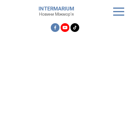
Перейти
INTERMARIUM
до
Новини Міжмор'я
вмісту