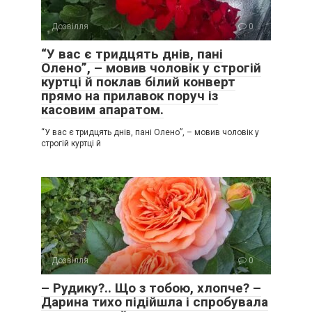
Дозвілля
0
“У вас є тридцять днів, пані
Олено”, – мовив чоловік у строгій
куртці й поклав білий конверт
прямо на прилавок поруч із
касовим апаратом.
“У вас є тридцять днів, пані Олено”, – мовив чоловік у
строгій куртці й
Дозвілля
0
– Рудику?.. Що з тобою, хлопче? –
Дарина тихо підійшла і спробувала