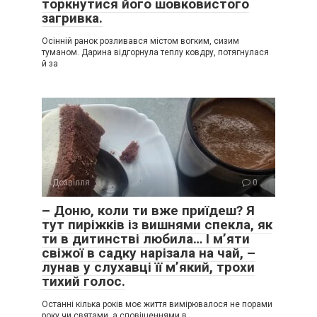
торкнутися його шовковистого
загривка.
Осінній ранок розливався містом вогким, сизим
туманом. Дарина відгорнула теплу ковдру, потягнулася
й за
Дозвілля
0
– Доню, коли ти вже приїдеш? Я
тут пиріжків із вишнями спекла, як
ти в дитинстві любила… І м’яти
свіжої в садку нарізала на чай, –
лунав у слухавці її м’який, трохи
тихий голос.
Останні кілька років моє життя вимірювалося не порами
року чи святами, а сповіщеннями в