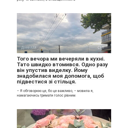
Дозвілля
0
Того вечора ми вечеряли в кухні.
Тато швидко втомився. Одно разу
він упустив виделку. Йому
знадобилася моя допомога, щоб
підвестися зі стільця.
– Я обговорюю це, бо це важливо, – мовила я,
намагаючись тримати голос рівним.