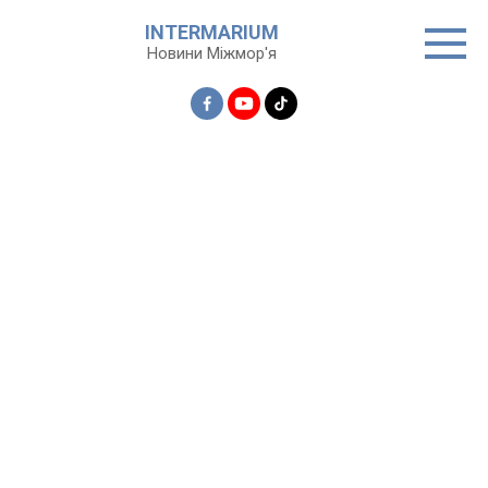
Перейти
INTERMARIUM
до
Новини Міжмор'я
вмісту