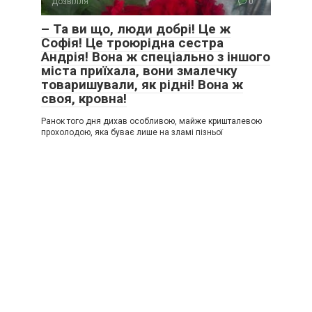
Дозвілля
0
– Та ви що, люди добрі! Це ж
Софія! Це троюрідна сестра
Андрія! Вона ж спеціально з іншого
міста приїхала, вони змалечку
товаришували, як рідні! Вона ж
своя, кровна!
Ранок того дня дихав особливою, майже кришталевою
прохолодою, яка буває лише на зламі пізньої