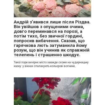
Дозвілля
0
Андрій з’явився лише після Різдва.
Він увійшов з опущеними очима,
довго переминався на порозі, а
потім тихо, без звичної гордині,
попросив вибачення. Сказав, що
гарячкова лють затуманила йому
розум, що він учинив як справжній
телепень і страшенно шкодує.
Такої пори вечірнє місто завжди схоже на чудернацьку
казку: у вікнах спалахують кольорові вогники,