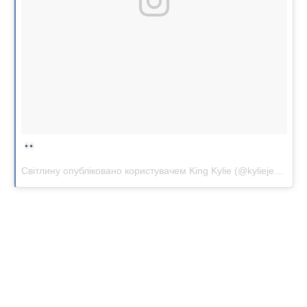
Світлину опубліковано користувачем King Kylie (@kyliejenner)
С